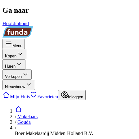
Ga naar
Hoofdinhoud
Menu
Kopen
Huren
Verkopen
Nieuwbouw
Mijn Huis
Favorieten
Inloggen
/
Makelaars
/
Gouda
/
Boer Makelaardij Midden-Holland B.V.