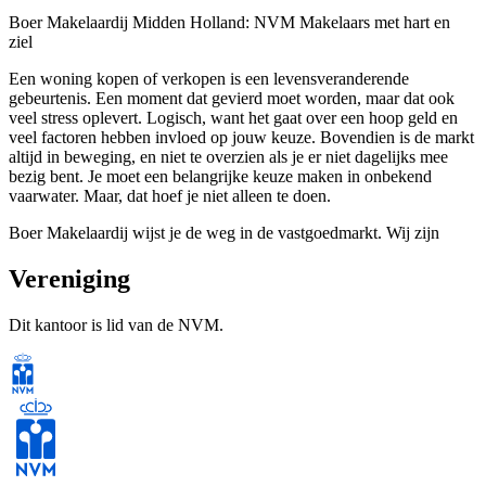
Boer Makelaardij Midden Holland: NVM Makelaars met hart en
ziel
Een woning kopen of verkopen is een levensveranderende
gebeurtenis. Een moment dat gevierd moet worden, maar dat ook
veel stress oplevert. Logisch, want het gaat over een hoop geld en
veel factoren hebben invloed op jouw keuze. Bovendien is de markt
altijd in beweging, en niet te overzien als je er niet dagelijks mee
bezig bent. Je moet een belangrijke keuze maken in onbekend
vaarwater. Maar, dat hoef je niet alleen te doen.
Boer Makelaardij wijst je de weg in de vastgoedmarkt. Wij zijn
betrokken, niet alleen als makelaar, maar ook als mens. We denken
niet in termen als ‘klanten’ en ‘panden’, maar helpen mensen die een
Vereniging
thuis willen kopen of verkopen. We zoeken altijd naar nieuwe
ideeën waarmee we ons werk nog beter kunnen maken. Niet
Dit kantoor is lid van de NVM.
innoveren om innovatief te zijn, maar om samen betere resultaten te
halen.
Jouw inzet is daarbij belangrijk. Maar, je zit niet te wachten op
eindeloze formulieren of ingewikkelde vaktermen. Dat nemen wij
voor onze rekening. Jij krijgt alleen te maken met zaken waar je iets
mee kunt. Uiteindelijk maak je de juiste keuze met zo min mogelijk
stress. Jouw daarbij helpen, dát is ons vak.