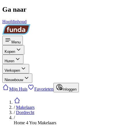
Ga naar
Hoofdinhoud
Menu
Kopen
Huren
Verkopen
Nieuwbouw
Mijn Huis
Favorieten
Inloggen
/
Makelaars
/
Dordrecht
/
Home 4 You Makelaars