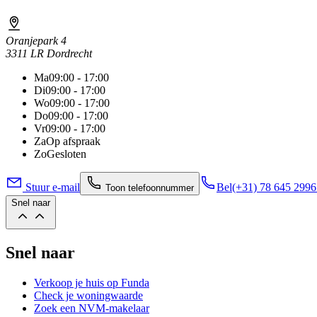
Oranjepark 4
3311 LR Dordrecht
Ma
09:00 - 17:00
Di
09:00 - 17:00
Wo
09:00 - 17:00
Do
09:00 - 17:00
Vr
09:00 - 17:00
Za
Op afspraak
Zo
Gesloten
Stuur e-mail
Bel
(+31) 78 645 299
Toon telefoonnummer
Snel naar
Snel naar
Verkoop je huis op Funda
Check je woningwaarde
Zoek een NVM-makelaar