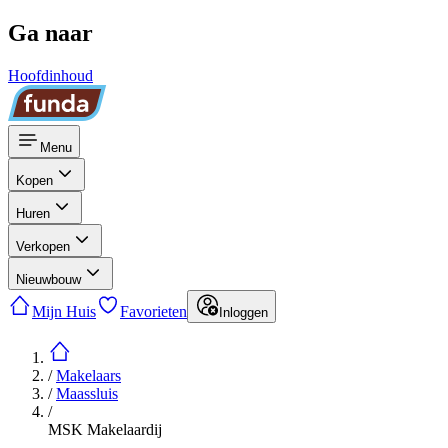
Ga naar
Hoofdinhoud
Menu
Kopen
Huren
Verkopen
Nieuwbouw
Mijn Huis
Favorieten
Inloggen
/
Makelaars
/
Maassluis
/
MSK Makelaardij