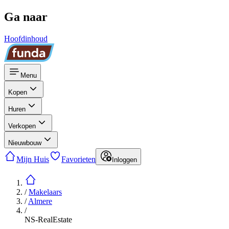
Ga naar
Hoofdinhoud
Menu
Kopen
Huren
Verkopen
Nieuwbouw
Mijn Huis
Favorieten
Inloggen
/
Makelaars
/
Almere
/
NS-RealEstate