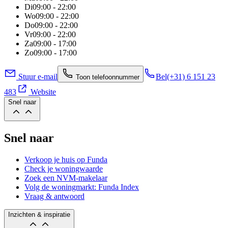
Di
09:00 - 22:00
Wo
09:00 - 22:00
Do
09:00 - 22:00
Vr
09:00 - 22:00
Za
09:00 - 17:00
Zo
09:00 - 17:00
Stuur e-mail
Bel
(+31) 6 151 23
Toon telefoonnummer
483
Website
Snel naar
Snel naar
Verkoop je huis op Funda
Check je woningwaarde
Zoek een NVM-makelaar
Volg de woningmarkt: Funda Index
Vraag & antwoord
Inzichten & inspiratie