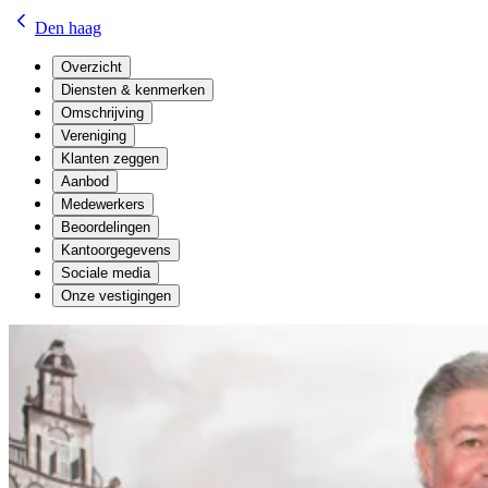
Den haag
Overzicht
Diensten & kenmerken
Omschrijving
Vereniging
Klanten zeggen
Aanbod
Medewerkers
Beoordelingen
Kantoorgegevens
Sociale media
Onze vestigingen