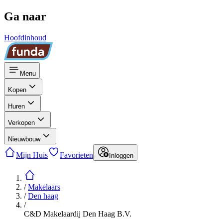
Ga naar
Hoofdinhoud
Menu
Kopen
Huren
Verkopen
Nieuwbouw
Mijn Huis
Favorieten
Inloggen
/
Makelaars
/
Den haag
/
C&D Makelaardij Den Haag B.V.