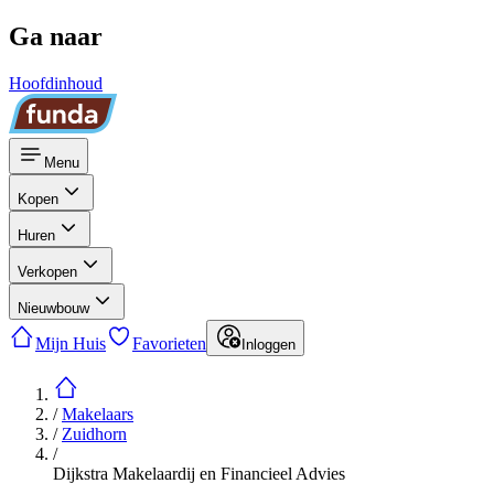
Ga naar
Hoofdinhoud
Menu
Kopen
Huren
Verkopen
Nieuwbouw
Mijn Huis
Favorieten
Inloggen
/
Makelaars
/
Zuidhorn
/
Dijkstra Makelaardij en Financieel Advies