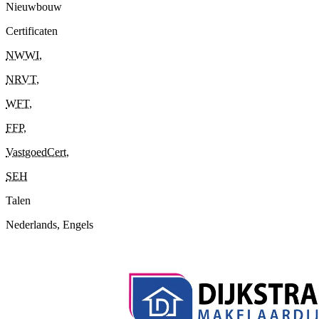
Nieuwbouw
Certificaten
NWWI
,
NRVT
,
WFT
,
FFP
,
VastgoedCert
,
SEH
Talen
Nederlands, Engels