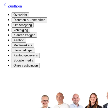
Zuidhorn
Overzicht
Diensten & kenmerken
Omschrijving
Vereniging
Klanten zeggen
Aanbod
Medewerkers
Beoordelingen
Kantoorgegevens
Sociale media
Onze vestigingen