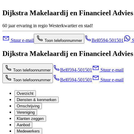
Dijkstra Makelaardij en Financieel Advies
60 jaar ervaring in regio Westerkwartier en stad!
Stuur e-mail
Bel
0594-501501
S
Toon telefoonnummer
Dijkstra Makelaardij en Financieel Advies
Bel
0594-501501
Stuur e-mail
Toon telefoonnummer
Bel
0594-501501
Stuur e-mail
Toon telefoonnummer
Overzicht
Diensten & kenmerken
Omschrijving
Vereniging
Klanten zeggen
Aanbod
Medewerkers