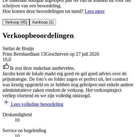
De makelaar nodigde afgelopen jaar 69 van de klanten uit voor het
schrijven van een beoordeling.
Hoe komen deze beoordelingen tot stand?
Lees meer
Verkoop (45)
Aankoop (1)
Verkoopbeoordelingen
Stefan de Bruijn
Prins Bernhardlaan 13
Geschreven op
27 juli 2026
10,0
Ik zou deze makelaar aanbevelen.
Jacobs kent de lokale markt erg goed en gaf goed advies over de
prijsstrategie. De foto’s en folder zagen er perfect uit, het contract
was keurig opgesteld en ze hebben nog geholpen met enkele andere
administratieve zaken rondom de verkoop. Het verkooptraject
verliep vloeiend en we zijn volledig ontzorgd.
Lees volledige beoordeling
Deskundigheid
10
Service en begeleiding
10