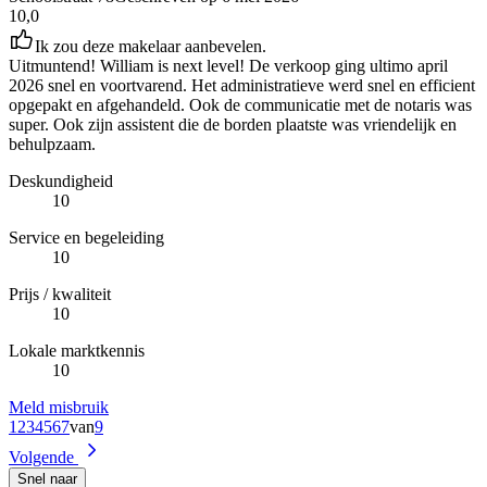
10,0
Ik zou deze makelaar aanbevelen.
Uitmuntend! William is next level! De verkoop ging ultimo april
2026 snel en voortvarend. Het administratieve werd snel en efficient
opgepakt en afgehandeld. Ook de communicatie met de notaris was
super. Ook zijn assistent die de borden plaatste was vriendelijk en
behulpzaam.
Deskundigheid
10
Service en begeleiding
10
Prijs / kwaliteit
10
Lokale marktkennis
10
Meld misbruik
1
2
3
4
5
6
7
van
9
Volgende
Snel naar