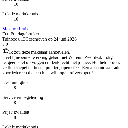
10
Lokale marktkennis
10
Meld misbruik
Een Fundagebruiker
Tuinboog 13
Geschreven op
24 juni 2026
8,0
Ik zou deze makelaar aanbevelen.
Heel fijne samenwerking gehad met William. Zeer deskundig,
reageert snel op vragen en denkt echt met je mee. Het hele proces
verliep soepel en in een prettige, open sfeer. Een absolute aanrader
voor iedereen die een huis wil kopen of verkopen!
Deskundigheid
8
Service en begeleiding
8
Prijs / kwaliteit
8
Lokale marktkennis