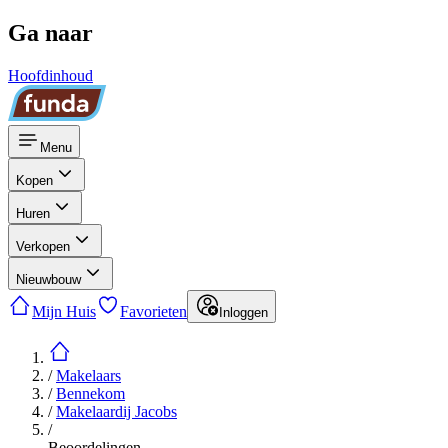
Ga naar
Hoofdinhoud
Menu
Kopen
Huren
Verkopen
Nieuwbouw
Mijn Huis
Favorieten
Inloggen
/
Makelaars
/
Bennekom
/
Makelaardij Jacobs
/
Beoordelingen