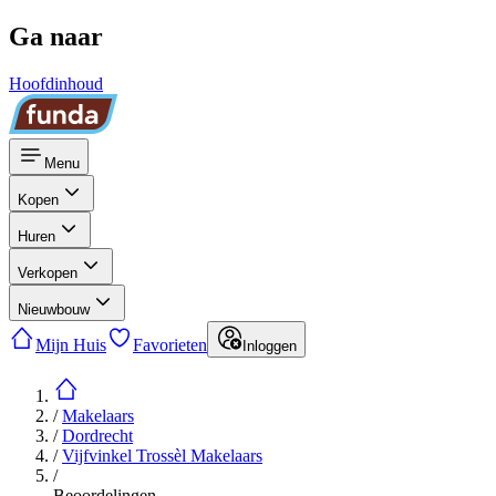
Ga naar
Hoofdinhoud
Menu
Kopen
Huren
Verkopen
Nieuwbouw
Mijn Huis
Favorieten
Inloggen
/
Makelaars
/
Dordrecht
/
Vijfvinkel Trossèl Makelaars
/
Beoordelingen