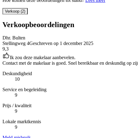
Hoe komen deze beoordelingen tot stand?
Lees meer
Verkoop (2)
Verkoopbeoordelingen
Dhr. Bulten
Stellingweg 4
Geschreven op
1 december 2025
9,3
Ik zou deze makelaar aanbevelen.
Contact met de makelaar is goed. Snel bereikbaar en deskundig op z
Deskundigheid
10
Service en begeleiding
9
Prijs / kwaliteit
9
Lokale marktkennis
9
Meld misbruik