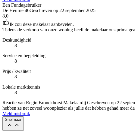
Een Fundagebruiker
De Heurne 46
Geschreven op
22 september 2025
8,0
Ik zou deze makelaar aanbevelen.
Tijdens de verkoop van onze woning heeft de makelaar ons prima gea
Deskundigheid
8
Service en begeleiding
8
Prijs / kwaliteit
8
Lokale marktkennis
8
Reactie van Regio Bronckhorst Makelaardij
Geschreven op
22 septe
hebben ze net zoveel woonplezier als jullie dat hebben gehad meer dan
Meld misbruik
Snel naar