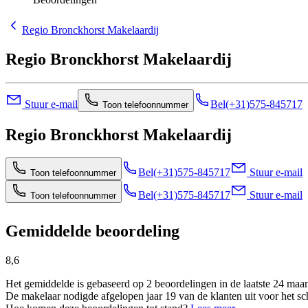
Regio Bronckhorst Makelaardij
Regio Bronckhorst Makelaardij
Stuur e-mail
Bel
(+31)575-845717
Toon telefoonnummer
Regio Bronckhorst Makelaardij
Bel
(+31)575-845717
Stuur e-mail
Toon telefoonnummer
Bel
(+31)575-845717
Stuur e-mail
Toon telefoonnummer
Gemiddelde beoordeling
8,6
Het gemiddelde is gebaseerd op 2 beoordelingen in de laatste 24 maa
De makelaar nodigde afgelopen jaar 19 van de klanten uit voor het sc