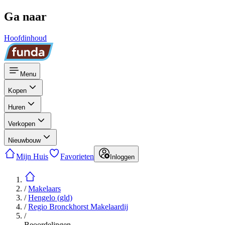
Ga naar
Hoofdinhoud
Menu
Kopen
Huren
Verkopen
Nieuwbouw
Mijn Huis
Favorieten
Inloggen
/
Makelaars
/
Hengelo (gld)
/
Regio Bronckhorst Makelaardij
/
Beoordelingen