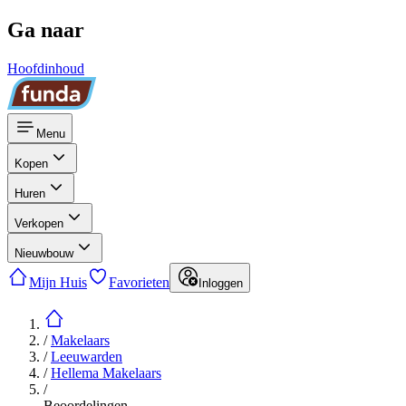
Ga naar
Hoofdinhoud
Menu
Kopen
Huren
Verkopen
Nieuwbouw
Mijn Huis
Favorieten
Inloggen
/
Makelaars
/
Leeuwarden
/
Hellema Makelaars
/
Beoordelingen