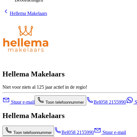
Hellema Makelaars
Hellema Makelaars
Niet voor niets al 125 jaar actief in de regio!
Stuur e-mail
Bel
058 2155990
S
Toon telefoonnummer
Hellema Makelaars
Bel
058 2155990
Stuur e-mail
Toon telefoonnummer