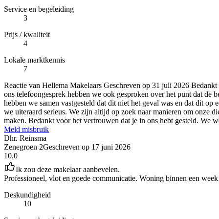
Service en begeleiding
3
Prijs / kwaliteit
4
Lokale marktkennis
7
Reactie van Hellema Makelaars
Geschreven op
31 juli 2026
Bedankt d
ons telefoongesprek hebben we ook gesproken over het punt dat de be
hebben we samen vastgesteld dat dit niet het geval was en dat dit op
we uiteraard serieus. We zijn altijd op zoek naar manieren om onze 
maken. Bedankt voor het vertrouwen dat je in ons hebt gesteld. We w
Meld misbruik
Dhr. Reinsma
Zenegroen 2
Geschreven op
17 juni 2026
10,0
Ik zou deze makelaar aanbevelen.
Professioneel, vlot en goede communicatie. Woning binnen een week o
Deskundigheid
10