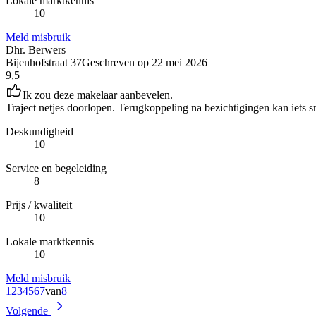
Lokale marktkennis
10
Meld misbruik
Dhr. Berwers
Bijenhofstraat 37
Geschreven op
22 mei 2026
9,5
Ik zou deze makelaar aanbevelen.
Traject netjes doorlopen. Terugkoppeling na bezichtigingen kan iets sn
Deskundigheid
10
Service en begeleiding
8
Prijs / kwaliteit
10
Lokale marktkennis
10
Meld misbruik
1
2
3
4
5
6
7
van
8
Volgende