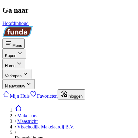
Ga naar
Hoofdinhoud
Menu
Kopen
Huren
Verkopen
Nieuwbouw
Mijn Huis
Favorieten
Inloggen
/
Makelaars
/
Maastricht
/
Visschedijk Makelaardij B.V.
/
Beoordelingen