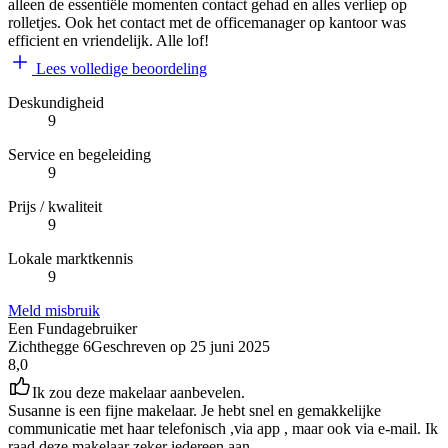
alleen de essentiële momenten contact gehad en alles verliep op
rolletjes. Ook het contact met de officemanager op kantoor was
efficient en vriendelijk. Alle lof!
Lees volledige beoordeling
Deskundigheid
9
Service en begeleiding
9
Prijs / kwaliteit
9
Lokale marktkennis
9
Meld misbruik
Een Fundagebruiker
Zichthegge 6
Geschreven op
25 juni 2025
8,0
Ik zou deze makelaar aanbevelen.
Susanne is een fijne makelaar. Je hebt snel en gemakkelijke
communicatie met haar telefonisch ,via app , maar ook via e-mail. Ik
raad deze makelaar zeker iedereen aan.