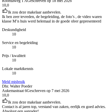
Roordaweg 1 A
Geschreven op
18 mei 2026
10,0
Ik zou deze makelaar aanbevelen.
Ik ben zeer tevreden, de begeleiding, de foto’s , de video waren
klasse M’n huis werd helemaal in de goede sfeer gepresenteerd
Deskundigheid
10
Service en begeleiding
10
Prijs / kwaliteit
10
Lokale marktkennis
10
Meld misbruik
Dhr. Walter Poeder
Aukemastraat 6
Geschreven op
7 mei 2026
10,0
Ik zou deze makelaar aanbevelen.
Contact is al jaren top, verstand van zaken, eerlijk en goed advies.
Absoluut een aanrader!