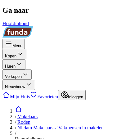
Ga naar
Hoofdinhoud
Menu
Kopen
Huren
Verkopen
Nieuwbouw
Mijn Huis
Favorieten
Inloggen
/
Makelaars
/
Roden
/
Nijdam Makelaars - 'Vakmensen in makelen'
/
Beoordelingen