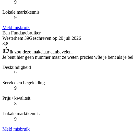
9
Lokale marktkennis
9
Meld misbruik
Een Fundagebruiker
Westerhem 39
Geschreven op
20 juli 2026
8,8
Ik zou deze makelaar aanbevelen.
Je bent hier geen nummer maar ze weten precies w8e je bent als je bel
Deskundigheid
9
Service en begeleiding
9
Prijs / kwaliteit
8
Lokale marktkennis
9
Meld misbruik