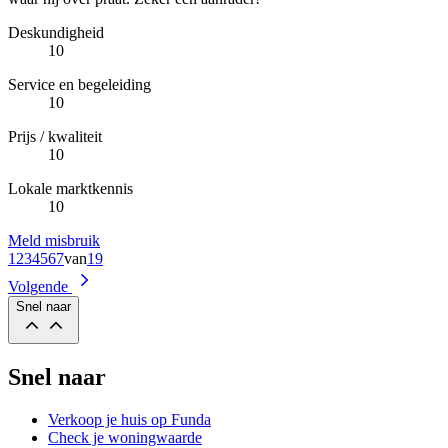
Deskundigheid
10
Service en begeleiding
10
Prijs / kwaliteit
10
Lokale marktkennis
10
Meld misbruik
1
2
3
4
5
6
7
van
19
Volgende
Snel naar
Snel naar
Verkoop je huis op Funda
Check je woningwaarde