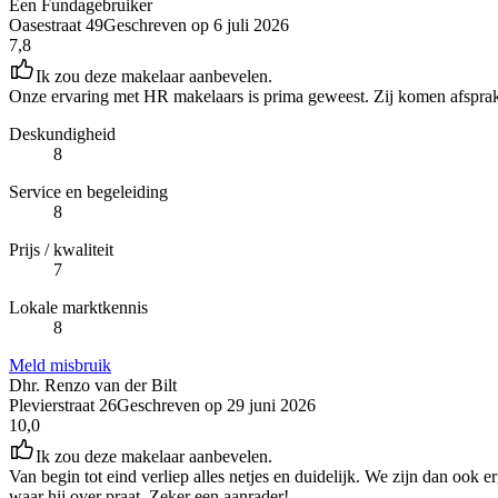
Een Fundagebruiker
Oasestraat 49
Geschreven op
6 juli 2026
7,8
Ik zou deze makelaar aanbevelen.
Onze ervaring met HR makelaars is prima geweest. Zij komen afsprake
Deskundigheid
8
Service en begeleiding
8
Prijs / kwaliteit
7
Lokale marktkennis
8
Meld misbruik
Dhr. Renzo van der Bilt
Plevierstraat 26
Geschreven op
29 juni 2026
10,0
Ik zou deze makelaar aanbevelen.
Van begin tot eind verliep alles netjes en duidelijk. We zijn dan oo
waar hij over praat. Zeker een aanrader!