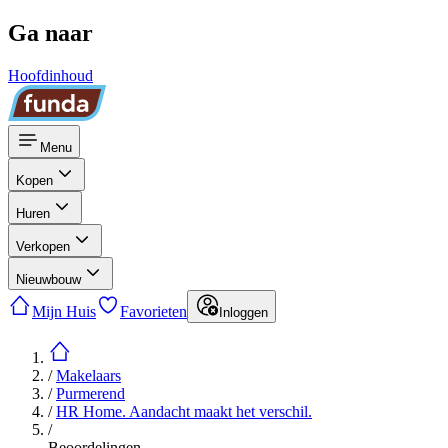
Ga naar
Hoofdinhoud
Menu
Kopen
Huren
Verkopen
Nieuwbouw
Mijn Huis
Favorieten
Inloggen
/
Makelaars
/
Purmerend
/
HR Home. Aandacht maakt het verschil.
/
Beoordelingen