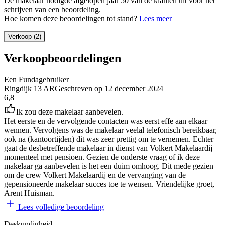
De makelaar nodigde afgelopen jaar 50 van de klanten uit voor het
schrijven van een beoordeling.
Hoe komen deze beoordelingen tot stand?
Lees meer
Verkoop (2)
Verkoopbeoordelingen
Een Fundagebruiker
Ringdijk 13 AR
Geschreven op
12 december 2024
6,8
Ik zou deze makelaar aanbevelen.
Het eerste en de vervolgende contacten was eerst effe aan elkaar
wennen. Vervolgens was de makelaar veelal telefonisch bereikbaar,
ook na (kantoortijden) dit was zeer prettig om te vernemen. Echter
gaat de desbetreffende makelaar in dienst van Volkert Makelaardij
momenteel met pensioen. Gezien de onderste vraag of ik deze
makelaar ga aanbevelen is het een duim omhoog. Dit mede gezien
om de crew Volkert Makelaardij en de vervanging van de
gepensioneerde makelaar succes toe te wensen. Vriendelijke groet,
Arent Huisman.
Lees volledige beoordeling
Deskundigheid