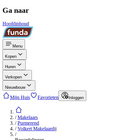
Ga naar
Hoofdinhoud
Menu
Kopen
Huren
Verkopen
Nieuwbouw
Mijn Huis
Favorieten
Inloggen
/
Makelaars
/
Purmerend
/
Volkert Makelaardij
/
Beoordelingen