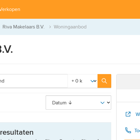
Verkopen
Riva Makelaars B.V.
Woningaanbod
.V.
[Straal]
We
To
 resultaten