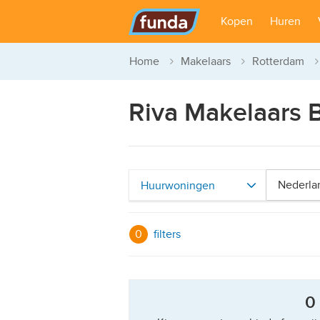
Hoofdmenu
Kopen
Huren
Home
Makelaars
Rotterdam
Riva Makelaars B
Huurwoningen
0
filters
Resultaten
0