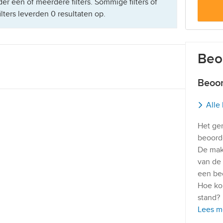
er één of meerdere filters. Sommige filters of
lters leverden 0 resultaten op.
Beo
Beoor
Alle
Het ge
beoord
De mak
van de 
een be
Hoe ko
stand?
Lees m