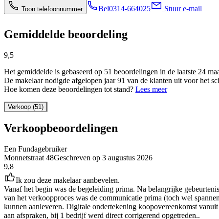
Bel
0314-664025
Stuur e-mail
Toon telefoonnummer
Gemiddelde beoordeling
9,5
Het gemiddelde is gebaseerd op 51 beoordelingen in de laatste 24 ma
De makelaar nodigde afgelopen jaar 91 van de klanten uit voor het sc
Hoe komen deze beoordelingen tot stand?
Lees meer
Verkoop (51)
Verkoopbeoordelingen
Een Fundagebruiker
Monnetstraat 48
Geschreven op
3 augustus 2026
9,8
Ik zou deze makelaar aanbevelen.
Vanaf het begin was de begeleiding prima. Na belangrijke gebeurtenis
van het verkoopproces was de communicatie prima (toch wel spannend
kunnen aanleveren. Digitale ondertekening koopovereenkomst vanuit D
aan afspraken, bij 1 bedrijf werd direct corrigerend opgetreden..