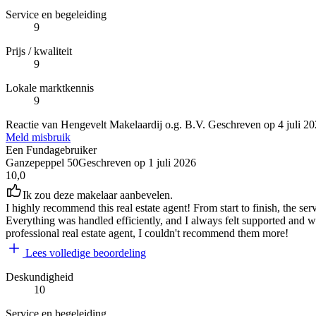
Service en begeleiding
9
Prijs / kwaliteit
9
Lokale marktkennis
9
Reactie van Hengevelt Makelaardij o.g. B.V.
Geschreven op
4 juli 2
Meld misbruik
Een Fundagebruiker
Ganzepeppel 50
Geschreven op
1 juli 2026
10,0
Ik zou deze makelaar aanbevelen.
I highly recommend this real estate agent! From start to finish, the se
Everything was handled efficiently, and I always felt supported and we
professional real estate agent, I couldn't recommend them more!
Lees volledige beoordeling
Deskundigheid
10
Service en begeleiding