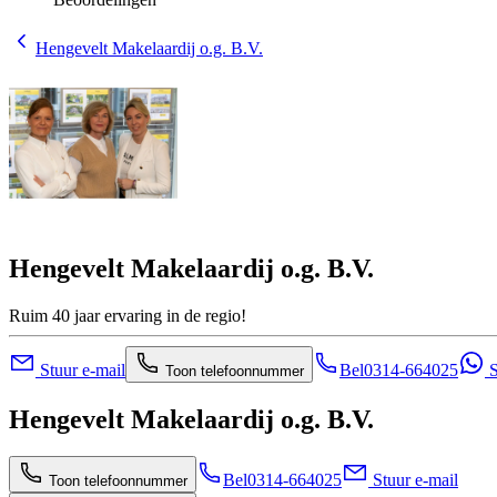
Hengevelt Makelaardij o.g. B.V.
Hengevelt Makelaardij o.g. B.V.
Ruim 40 jaar ervaring in de regio!
Stuur e-mail
Bel
0314-664025
S
Toon telefoonnummer
Hengevelt Makelaardij o.g. B.V.
Bel
0314-664025
Stuur e-mail
Toon telefoonnummer