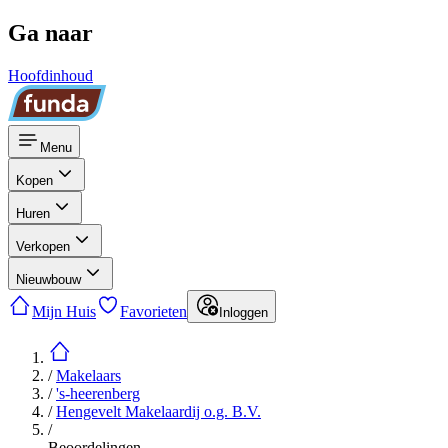
Ga naar
Hoofdinhoud
Menu
Kopen
Huren
Verkopen
Nieuwbouw
Mijn Huis
Favorieten
Inloggen
/
Makelaars
/
's-heerenberg
/
Hengevelt Makelaardij o.g. B.V.
/
Beoordelingen