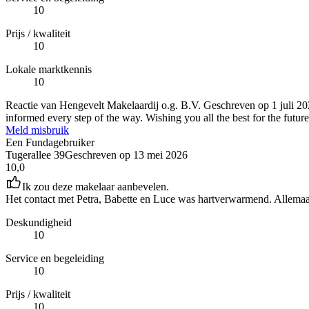
10
Prijs / kwaliteit
10
Lokale marktkennis
10
Reactie van Hengevelt Makelaardij o.g. B.V.
Geschreven op
1 juli 2
informed every step of the way. Wishing you all the best for the futu
Meld misbruik
Een Fundagebruiker
Tugerallee 39
Geschreven op
13 mei 2026
10,0
Ik zou deze makelaar aanbevelen.
Het contact met Petra, Babette en Luce was hartverwarmend. Allemaal 
Deskundigheid
10
Service en begeleiding
10
Prijs / kwaliteit
10