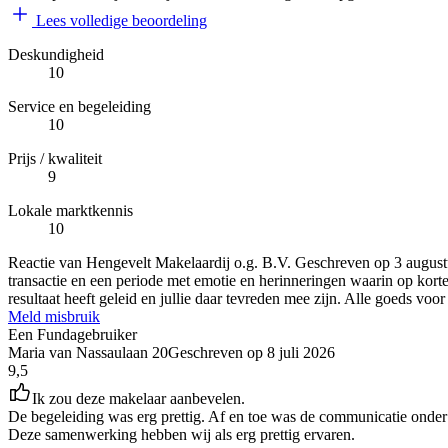
Lees volledige beoordeling
Deskundigheid
10
Service en begeleiding
10
Prijs / kwaliteit
9
Lokale marktkennis
10
Reactie van Hengevelt Makelaardij o.g. B.V.
Geschreven op
3 august
transactie en een periode met emotie en herinneringen waarin op korte
resultaat heeft geleid en jullie daar tevreden mee zijn. Alle goeds voo
Meld misbruik
Een Fundagebruiker
Maria van Nassaulaan 20
Geschreven op
8 juli 2026
9,5
Ik zou deze makelaar aanbevelen.
De begeleiding was erg prettig. Af en toe was de communicatie onder co
Deze samenwerking hebben wij als erg prettig ervaren.