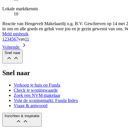
Lokale marktkennis
10
Reactie van Hengevelt Makelaardij o.g. B.V.
Geschreven op
14 mei 
in ons en alle goeds en geluk voor jou en je gezin gewenst van ons. 
Meld misbruik
1
2
3
4
5
6
7
van
11
Volgende
Snel naar
Snel naar
Verkoop je huis op Funda
Check je woningwaarde
Zoek een NVM-makelaar
Volg de woningmarkt: Funda Index
Vraag & antwoord
Inzichten & inspiratie