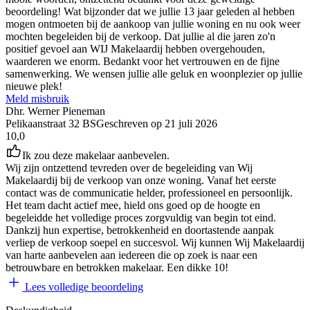
beoordeling! Wat bijzonder dat we jullie 13 jaar geleden al hebben
mogen ontmoeten bij de aankoop van jullie woning en nu ook weer
mochten begeleiden bij de verkoop. Dat jullie al die jaren zo'n
positief gevoel aan WIJ Makelaardij hebben overgehouden,
waarderen we enorm. Bedankt voor het vertrouwen en de fijne
samenwerking. We wensen jullie alle geluk en woonplezier op jullie
nieuwe plek!
Meld misbruik
Dhr. Werner Pieneman
Pelikaanstraat 32 BS
Geschreven op
21 juli 2026
10,0
Ik zou deze makelaar aanbevelen.
Wij zijn ontzettend tevreden over de begeleiding van Wij
Makelaardij bij de verkoop van onze woning. Vanaf het eerste
contact was de communicatie helder, professioneel en persoonlijk.
Het team dacht actief mee, hield ons goed op de hoogte en
begeleidde het volledige proces zorgvuldig van begin tot eind.
Dankzij hun expertise, betrokkenheid en doortastende aanpak
verliep de verkoop soepel en succesvol. Wij kunnen Wij Makelaardij
van harte aanbevelen aan iedereen die op zoek is naar een
betrouwbare en betrokken makelaar. Een dikke 10!
Lees volledige beoordeling