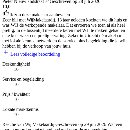
Pieter Nieuwlandstraat 74
Geschreven op
28 juli 2026
10,0
Ik zou deze makelaar aanbevelen.
Zeer blij met WijMakelaardij. 13 jaar geleden kochten we dit huis en
was WIJ de verkopende makelaar. Dat ervoeren we toen al als heel
prettig. In de tussentijd meerdere keren met WIJ te maken gehad en
elke keer weer een prettig ervaring. Zeker in Utrecht dé makelaar
met lokale kennis, netwerk en de service plus begeleiding die je wilt
hebben bij de verkoop van jouw huis.
Lees volledige beoordeling
Deskundigheid
10
Service en begeleiding
10
Prijs / kwaliteit
10
Lokale marktkennis
10
Reactie van Wij Makelaardij
Geschreven op
29 juli 2026
Wat een
mooie woorden, ontzettend bedankt voor deze geweldige