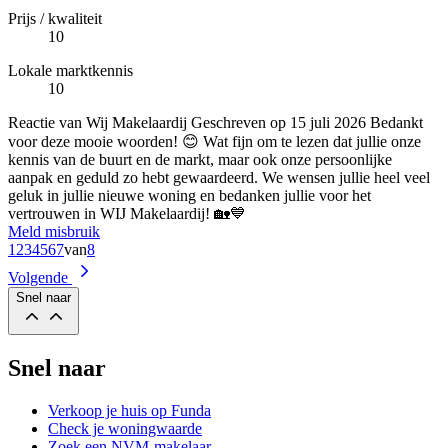
Prijs / kwaliteit
10
Lokale marktkennis
10
Reactie van Wij Makelaardij
Geschreven op
15 juli 2026
Bedankt
voor deze mooie woorden! 😊 Wat fijn om te lezen dat jullie onze
kennis van de buurt en de markt, maar ook onze persoonlijke
aanpak en geduld zo hebt gewaardeerd. We wensen jullie heel veel
geluk in jullie nieuwe woning en bedanken jullie voor het
vertrouwen in WIJ Makelaardij! 🏡💙
Meld misbruik
1
2
3
4
5
6
7
van
8
Volgende
Snel naar
Snel naar
Verkoop je huis op Funda
Check je woningwaarde
Zoek een NVM-makelaar