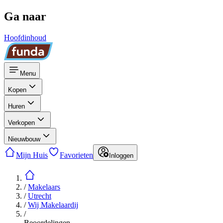
Ga naar
Hoofdinhoud
Menu
Kopen
Huren
Verkopen
Nieuwbouw
Mijn Huis
Favorieten
Inloggen
/
Makelaars
/
Utrecht
/
Wij Makelaardij
/
Beoordelingen