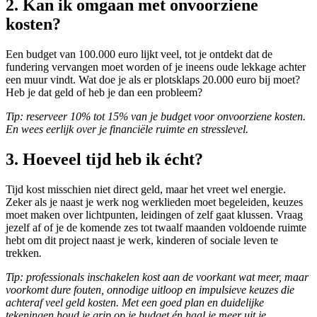
2. Kan ik omgaan met onvoorziene
kosten?
Een budget van 100.000 euro lijkt veel, tot je ontdekt dat de
fundering vervangen moet worden of je ineens oude lekkage achter
een muur vindt. Wat doe je als er plotsklaps 20.000 euro bij moet?
Heb je dat geld of heb je dan een probleem?
Tip: reserveer 10% tot 15% van je budget voor onvoorziene kosten.
En wees eerlijk over je financiële ruimte en stresslevel.
3. Hoeveel tijd heb ik écht?
Tijd kost misschien niet direct geld, maar het vreet wel energie.
Zeker als je naast je werk nog werklieden moet begeleiden, keuzes
moet maken over lichtpunten, leidingen of zelf gaat klussen. Vraag
jezelf af of je de komende zes tot twaalf maanden voldoende ruimte
hebt om dit project naast je werk, kinderen of sociale leven te
trekken
.
Tip: professionals inschakelen kost aan de voorkant wat meer, maar
voorkomt dure fouten, onnodige uitloop en impulsieve keuzes die
achteraf veel geld kosten. Met een goed plan en duidelijke
tekeningen houd je grip op je budget én haal je meer uit je