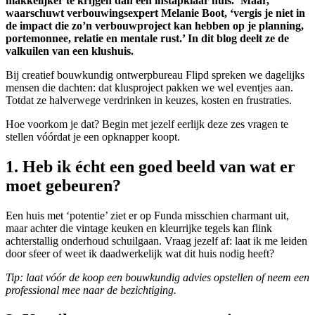
makkelijker te krijgen dan een instapklaar huis. ‘Maar,’
waarschuwt verbouwingsexpert Melanie Boot, ‘vergis je niet in
de impact die zo’n verbouwproject kan hebben op je planning,
portemonnee, relatie en mentale rust.’ In dit blog deelt ze de
valkuilen van een klushuis.
Bij creatief bouwkundig ontwerpbureau Flipd spreken we dagelijks
mensen die dachten: dat klusproject pakken we wel eventjes aan.
Totdat ze halverwege verdrinken in keuzes, kosten en frustraties.
Hoe voorkom je dat? Begin met jezelf eerlijk deze zes vragen te
stellen vóórdat je een opknapper koopt.
1. Heb ik écht een goed beeld van wat er
moet gebeuren?
Een huis met ‘potentie’ ziet er op Funda misschien charmant uit,
maar achter die vintage keuken en kleurrijke tegels kan flink
achterstallig onderhoud schuilgaan. Vraag jezelf af: laat ik me leiden
door sfeer of weet ik daadwerkelijk wat dit huis nodig heeft?
Tip: laat vóór de koop een bouwkundig advies opstellen of neem een
professional mee naar de bezichtiging.