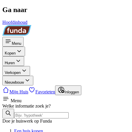
Ga naar
Hoofdinhoud
Menu
Kopen
Huren
Verkopen
Nieuwbouw
Mijn Huis
Favorieten
Inloggen
Menu
Welke informatie zoek je?
Doe je huiswerk op Funda
Een huis kopen