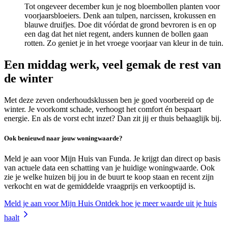
Tot ongeveer december kun je nog bloembollen planten voor
voorjaarsbloeiers. Denk aan tulpen, narcissen, krokussen en
blauwe druifjes. Doe dit vóórdat de grond bevroren is en op
een dag dat het niet regent, anders kunnen de bollen gaan
rotten. Zo geniet je in het vroege voorjaar van kleur in de tuin.
Een middag werk, veel gemak de rest van
de winter
Met deze zeven onderhoudsklussen ben je goed voorbereid op de
winter. Je voorkomt schade, verhoogt het comfort én bespaart
energie. En als de vorst echt inzet? Dan zit jij er thuis behaaglijk bij.
Ook benieuwd naar jouw woningwaarde?
Meld je aan voor Mijn Huis van Funda. Je krijgt dan direct op basis
van actuele data een schatting van je huidige woningwaarde. Ook
zie je welke huizen bij jou in de buurt te koop staan en recent zijn
verkocht en wat de gemiddelde vraagprijs en verkooptijd is.
Meld je aan voor Mijn Huis
Ontdek hoe je meer waarde uit je huis
haalt