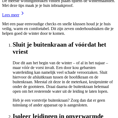
De meeste woninginbraken vinden plaats tijdens de wintermaanden.
Met deze tips maak je je huis inbraakproof.
Lees meer
Met een paar eenvoudige checks en snelle klussen houd je je huis
veilig, warm en comfortabel. Dit zijn zeven onderhoudstaken die je
helpen goed de winter door te komen.
Sluit je buitenkraan af vóórdat het
vriest
Doe dit aan het begin van de winter – of al in het najaar –
maar vóór de vorst invalt. Een door kou gebarsten
waterleiding kan namelijk veel schade veroorzaken. Sluit
hiervoor de afsluitkraan tussen de hoofdkraan en de
buitenkraan. Meestal zit deze in de meterkast, kruipruimte of
onder de gootsteen. Draai daarna de buitenkraan helemaal
open om het resterende water uit de leiding te laten lopen.
Heb je een vorstvrije buitenkraan? Zorg dan dat er geen
tuinslang of ander apparaat op is aangesloten.
Isoleer leidingen in onverwarmde