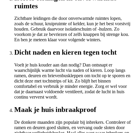
ruimtes
Zichtbare leidingen die door onverwarmde ruimtes lopen,
zoals de schuur, kruipruimte of kelder, kun je het best vorstvrij
houden. Gebruik daarvoor isolatieschuim of -hulzen. Zo
voorkom je dat ze bevriezen of zelfs knappen bij strenge kou.
En ben je meteen klaar voor volgende winters.
Dicht naden en kieren tegen tocht
Voelt je huis kouder aan dan nodig? Dan ontsnapt er
waarschijnlijk warme lucht via naden of kieren. Loop langs
ramen, deuren en brievenbuskleppen om tocht op te sporen en
dicht deze met tochtstrips of kit. Zo blijft het binnen
comfortabel en verbruik je minder energie. Zorg er wel voor
dat je daarnaast voldoende ventileert, zodat de lucht in huis
continu ververst wordt.
Maak je huis inbraakproof
De donkere maanden zijn populair bij inbrekers. Controleer of
ramen en deuren goed sluiten, en vervang oude sloten door
zichtbaar veiligheidsbeslag. Haal alles weg waar inbrekers op