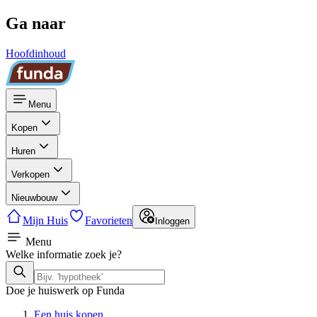
Ga naar
Hoofdinhoud
Menu
Kopen
Huren
Verkopen
Nieuwbouw
Mijn Huis
Favorieten
Inloggen
Menu
Welke informatie zoek je?
Doe je huiswerk op Funda
Een huis kopen