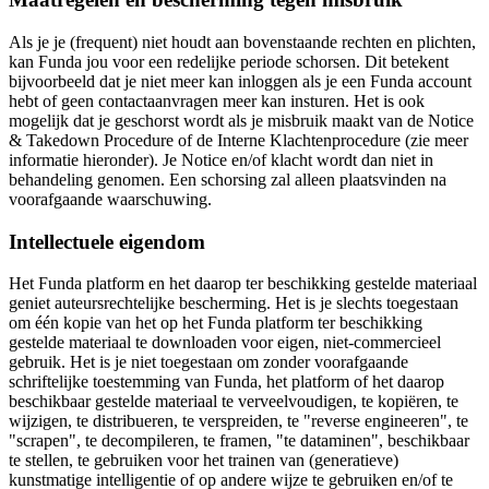
Als je je (frequent) niet houdt aan bovenstaande rechten en plichten,
kan Funda jou voor een redelijke periode schorsen. Dit betekent
bijvoorbeeld dat je niet meer kan inloggen als je een Funda account
hebt of geen contactaanvragen meer kan insturen. Het is ook
mogelijk dat je geschorst wordt als je misbruik maakt van de Notice
& Takedown Procedure of de Interne Klachtenprocedure (zie meer
informatie hieronder). Je Notice en/of klacht wordt dan niet in
behandeling genomen. Een schorsing zal alleen plaatsvinden na
voorafgaande waarschuwing.
Intellectuele eigendom
Het Funda platform en het daarop ter beschikking gestelde materiaal
geniet auteursrechtelijke bescherming. Het is je slechts toegestaan
om één kopie van het op het Funda platform ter beschikking
gestelde materiaal te downloaden voor eigen, niet-commercieel
gebruik. Het is je niet toegestaan om zonder voorafgaande
schriftelijke toestemming van Funda, het platform of het daarop
beschikbaar gestelde materiaal te verveelvoudigen, te kopiëren, te
wijzigen, te distribueren, te verspreiden, te "reverse engineeren", te
"scrapen", te decompileren, te framen, "te dataminen", beschikbaar
te stellen, te gebruiken voor het trainen van (generatieve)
kunstmatige intelligentie of op andere wijze te gebruiken en/of te