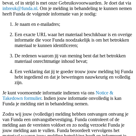
bevat, of in strijd is met onze Gebruiksvoorwaarden. Je doet dat via
inbreuk@funda.nl
. Om je melding in behandeling te kunnen nemen
heeft Funda de volgende informatie van je nodig:
Je naam en e-mailadres;
Een exacte URL waar het materiaal beschikbaar is en overige
informatie die voor Funda noodzakelijk is om het betrokken
materiaal te kunnen identificeren;
De redenen waarom jij van mening bent dat het betrokken
materiaal onrechtmatige inhoud bevat;
Een verklaring dat jij te goeder trouw jouw melding bij Funda
hebt ingediend en dat je beweringen nauwkeurig en volledig
zijn.
Je kunt voornoemde informatie indienen via ons
Notice &
Takedown formulier
. Indien jouw informatie onvolledig is kan
Funda je melding niet in behandeling nemen.
Zodra wij jouw (volledige) melding hebben ontvangen ontvang je
van Funda een ontvangstbevestiging. Funda controleert of de
melding aan de vereisten voldoet en zo nodig verzoekt Funda je
jouw melding aan te vullen. Funda beoordeelt vervolgens het
materiaal waarop jouw melding betrekking heeft en informeert je