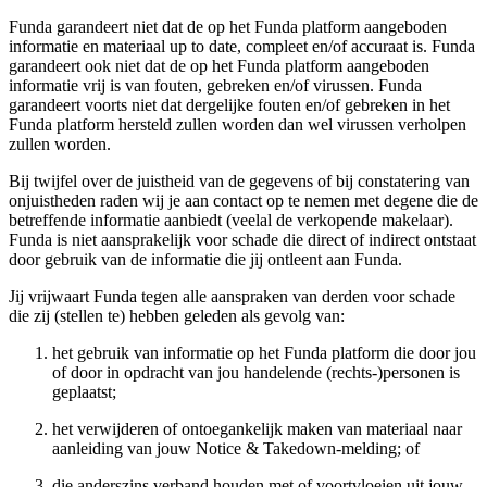
Funda garandeert niet dat de op het Funda platform aangeboden
informatie en materiaal up to date, compleet en/of accuraat is. Funda
garandeert ook niet dat de op het Funda platform aangeboden
informatie vrij is van fouten, gebreken en/of virussen. Funda
garandeert voorts niet dat dergelijke fouten en/of gebreken in het
Funda platform hersteld zullen worden dan wel virussen verholpen
zullen worden.
Bij twijfel over de juistheid van de gegevens of bij constatering van
onjuistheden raden wij je aan contact op te nemen met degene die de
betreffende informatie aanbiedt (veelal de verkopende makelaar).
Funda is niet aansprakelijk voor schade die direct of indirect ontstaat
door gebruik van de informatie die jij ontleent aan Funda.
Jij vrijwaart Funda tegen alle aanspraken van derden voor schade
die zij (stellen te) hebben geleden als gevolg van:
het gebruik van informatie op het Funda platform die door jou
of door in opdracht van jou handelende (rechts-)personen is
geplaatst;
het verwijderen of ontoegankelijk maken van materiaal naar
aanleiding van jouw Notice & Takedown-melding; of
die anderszins verband houden met of voortvloeien uit jouw