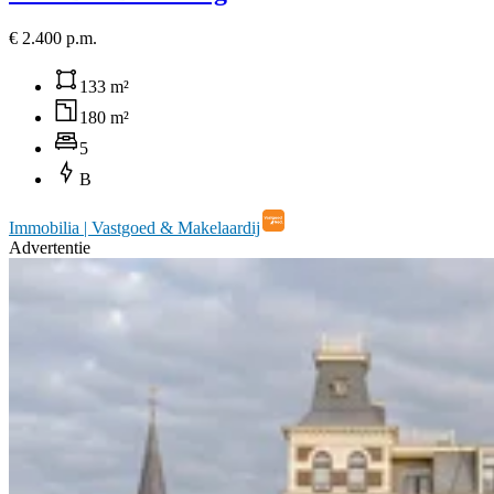
€ 2.400 p.m.
133 m²
180 m²
5
B
Immobilia | Vastgoed & Makelaardij
Advertentie