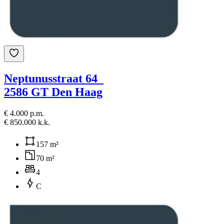
Neptunusstraat 64
2586 GT Den Haag
€ 4.000 p.m.
€ 850.000 k.k.
157 m²
70 m²
4
C