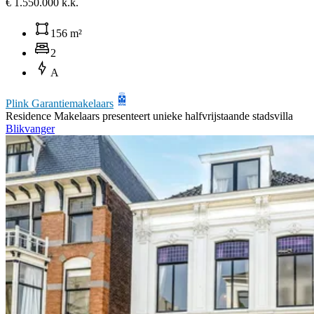
€ 1.550.000 k.k.
156 m²
2
A
Plink Garantiemakelaars
Residence Makelaars presenteert unieke halfvrijstaande stadsvilla
Blikvanger