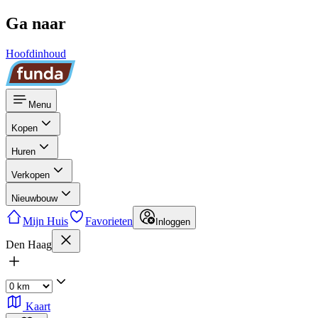
Ga naar
Hoofdinhoud
Menu
Kopen
Huren
Verkopen
Nieuwbouw
Mijn Huis
Favorieten
Inloggen
Den Haag
Kaart