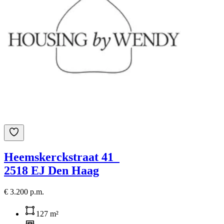
Heemskerckstraat 41
2518 EJ Den Haag
€ 3.200 p.m.
127 m²