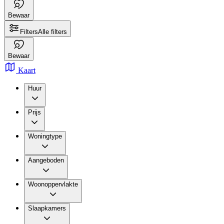
Bewaar
Filters
Alle filters
Bewaar
Kaart
Huur
Prijs
Woningtype
Aangeboden
Woonoppervlakte
Slaapkamers