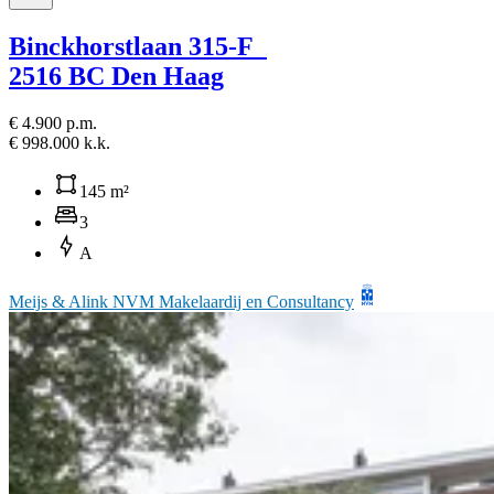
Binckhorstlaan 315-F
2516 BC Den Haag
€ 4.900 p.m.
€ 998.000 k.k.
145 m²
3
A
Meijs & Alink NVM Makelaardij en Consultancy