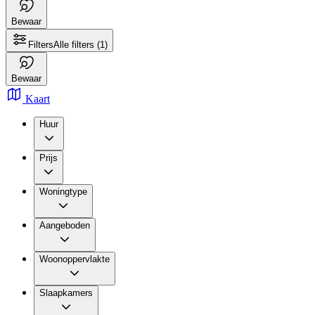
Bewaar
Filters
Alle filters
(1)
Bewaar
Kaart
Huur
Prijs
Woningtype
Aangeboden
Woonoppervlakte
Slaapkamers