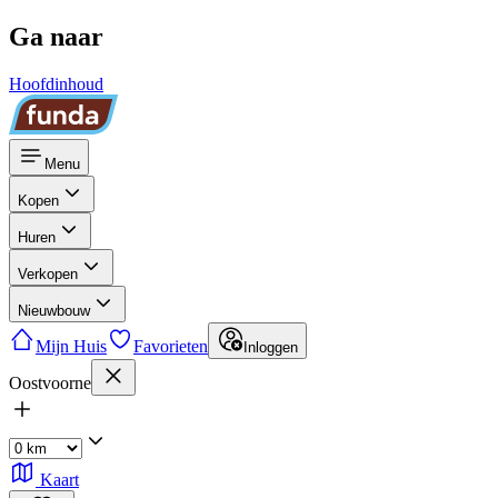
Ga naar
Hoofdinhoud
Menu
Kopen
Huren
Verkopen
Nieuwbouw
Mijn Huis
Favorieten
Inloggen
Oostvoorne
Kaart