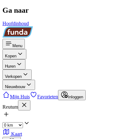
Ga naar
Hoofdinhoud
Menu
Kopen
Huren
Verkopen
Nieuwbouw
Mijn Huis
Favorieten
Inloggen
Reutum
Kaart