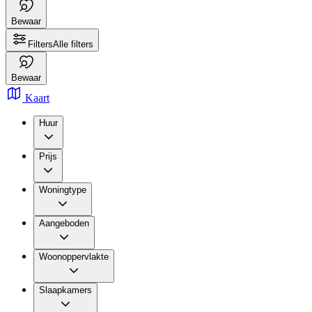
Bewaar
Filters
Alle filters
Bewaar
Kaart
Huur
Prijs
Woningtype
Aangeboden
Woonoppervlakte
Slaapkamers