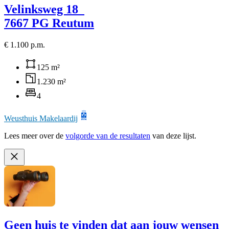
Velinksweg 18
7667 PG Reutum
€ 1.100 p.m.
125 m²
1.230 m²
4
Weusthuis Makelaardij
Lees meer over de
volgorde van de resultaten
van deze lijst.
Geen huis te vinden dat aan jouw wensen