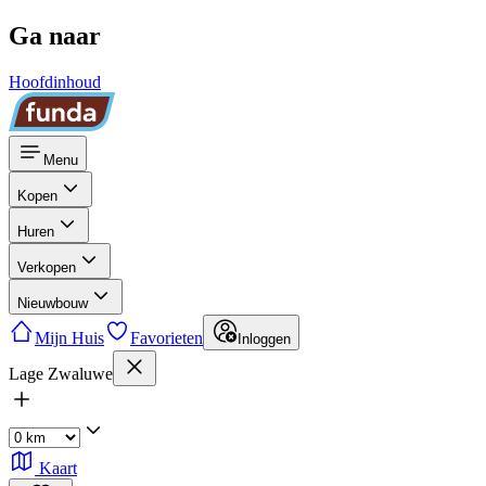
Ga naar
Hoofdinhoud
Menu
Kopen
Huren
Verkopen
Nieuwbouw
Mijn Huis
Favorieten
Inloggen
Lage Zwaluwe
Kaart