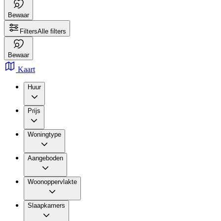
Bewaar
Filters
Alle filters
Bewaar
Kaart
Huur
Prijs
Woningtype
Aangeboden
Woonoppervlakte
Slaapkamers