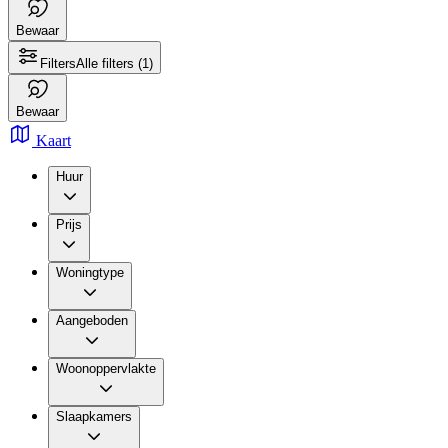
Bewaar
Filters
Alle filters
(1)
Bewaar
Kaart
Huur
Prijs
Woningtype
Aangeboden
Woonoppervlakte
Slaapkamers