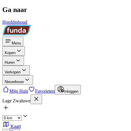
Ga naar
Hoofdinhoud
Menu
Kopen
Huren
Verkopen
Nieuwbouw
Mijn Huis
Favorieten
Inloggen
Lage Zwaluwe
Kaart