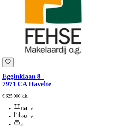
Egginklaan 8
7971 CA Havelte
€ 625.000 k.k.
164 m²
892 m²
3