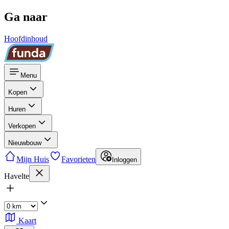
Ga naar
Hoofdinhoud
Menu
Kopen
Huren
Verkopen
Nieuwbouw
Mijn Huis
Favorieten
Inloggen
Havelte
Kaart