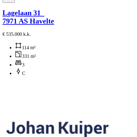
Lagelaan 31
7971 AS Havelte
€ 535.000 k.k.
114 m²
331 m²
3
C