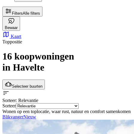
Filters
Alle filters
Bewaar
Kaart
Toppositie
16 koopwoningen
in Havelte
Selecteer buurten
Sorteer
: Relevantie
Sorteer
Wonen op een toplocatie, waar rust, natuur en comfort samenkomen
Blikvanger
Nieuw