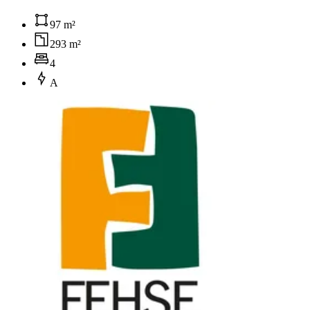
97 m²
293 m²
4
A