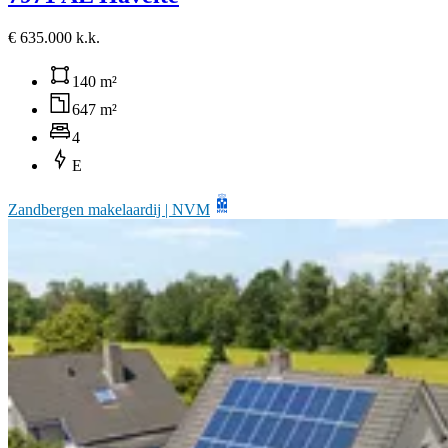
€ 635.000 k.k.
140 m²
647 m²
4
E
Zandbergen makelaardij | NVM