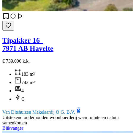
Tipakker 16
7971 AB Havelte
€ 739.000 k.k.
183 m²
742 m²
4
C
Van Ditshuizen Makelaardij O.G. B.V.
Uitstekend onderhouden woonboerderij waar ruimte en natuur
samenkomen
Blikvanger