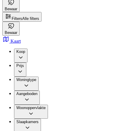
Bewaar
Filters
Alle filters
Bewaar
Kaart
Koop
Prijs
Woningtype
Aangeboden
Woonoppervlakte
Slaapkamers