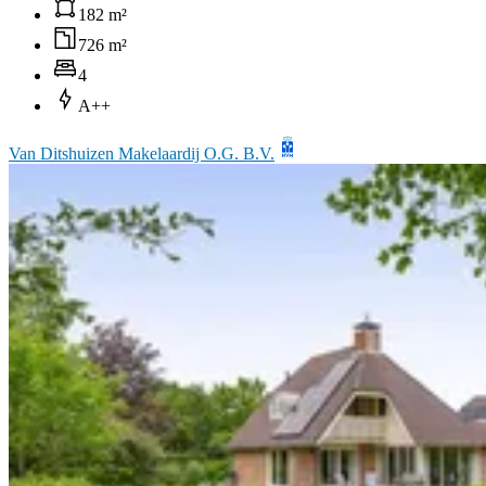
182 m²
726 m²
4
A++
Van Ditshuizen Makelaardij O.G. B.V.