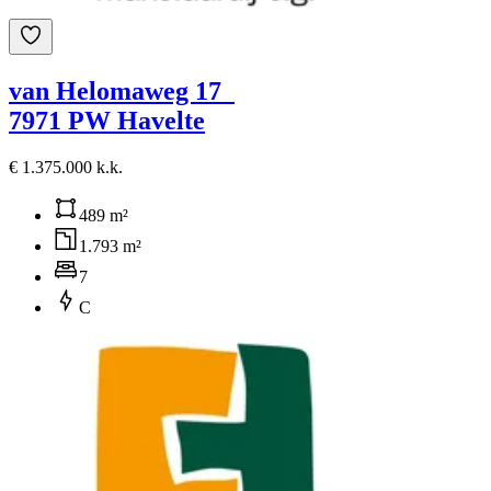
van Helomaweg 17
7971 PW Havelte
€ 1.375.000 k.k.
489 m²
1.793 m²
7
C