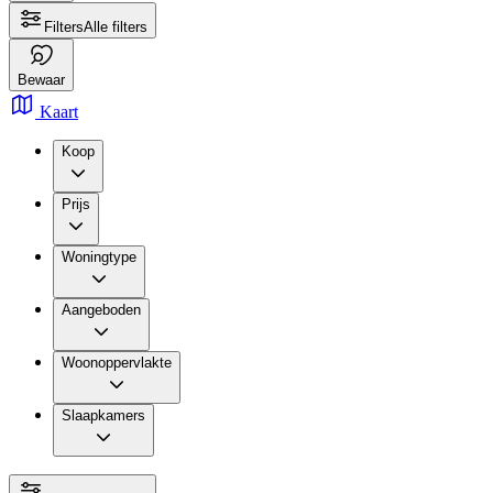
Filters
Alle filters
Bewaar
Kaart
Koop
Prijs
Woningtype
Aangeboden
Woonoppervlakte
Slaapkamers