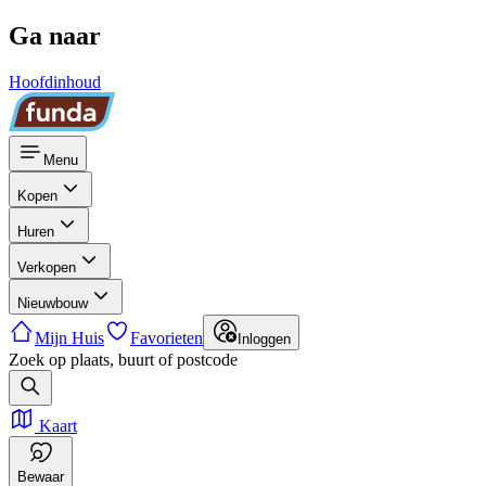
Ga naar
Hoofdinhoud
Menu
Kopen
Huren
Verkopen
Nieuwbouw
Mijn Huis
Favorieten
Inloggen
Zoek op plaats, buurt of postcode
Kaart
Bewaar