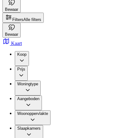
Bewaar
Filters
Alle filters
Bewaar
Kaart
Koop
Prijs
Woningtype
Aangeboden
Woonoppervlakte
Slaapkamers