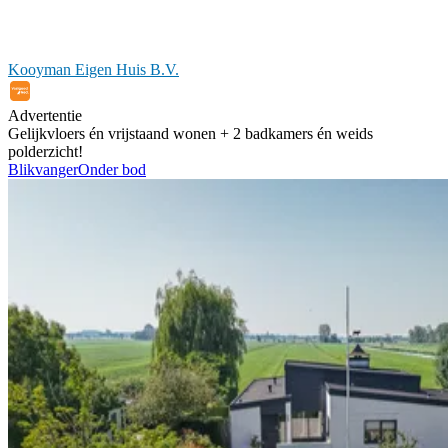
Kooyman Eigen Huis B.V.
Advertentie
Gelijkvloers én vrijstaand wonen + 2 badkamers én weids
polderzicht!
Blikvanger
Onder bod