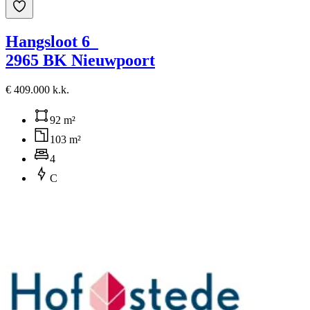
Hangsloot 6
2965 BK Nieuwpoort
€ 409.000 k.k.
92 m²
103 m²
4
C