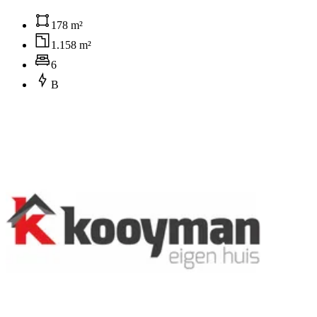
178 m²
1.158 m²
6
B