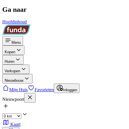
Ga naar
Hoofdinhoud
Menu
Kopen
Huren
Verkopen
Nieuwbouw
Mijn Huis
Favorieten
Inloggen
Nieuwpoort
Kaart