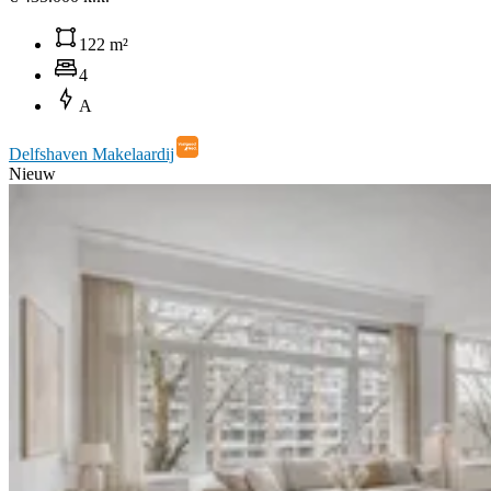
122 m²
4
A
Delfshaven Makelaardij
Nieuw