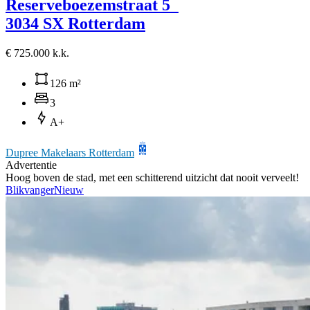
Reserveboezemstraat 5
3034 SX Rotterdam
€ 725.000 k.k.
126 m²
3
A+
Dupree Makelaars Rotterdam
Advertentie
Hoog boven de stad, met een schitterend uitzicht dat nooit verveelt!
Blikvanger
Nieuw