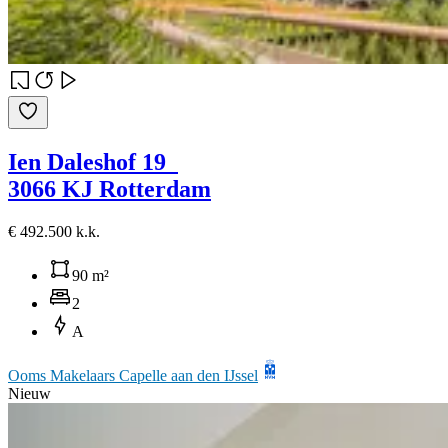
Ien Daleshof 19
3066 KJ Rotterdam
€ 492.500 k.k.
90 m²
2
A
Ooms Makelaars Capelle aan den IJssel
Nieuw