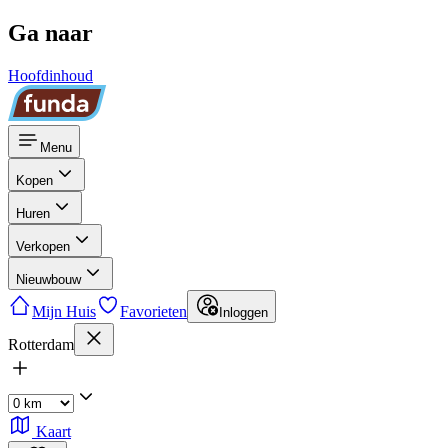
Ga naar
Hoofdinhoud
Menu
Kopen
Huren
Verkopen
Nieuwbouw
Mijn Huis
Favorieten
Inloggen
Rotterdam
Kaart