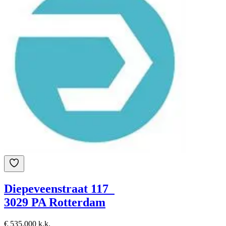
Diepeveenstraat 117
3029 PA Rotterdam
€ 535.000 k.k.