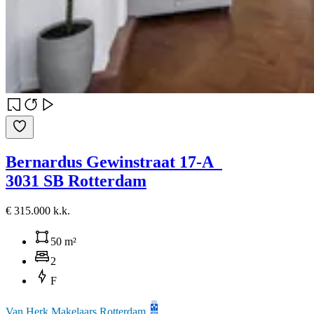
Bernardus Gewinstraat 17-A
3031 SB Rotterdam
€ 315.000 k.k.
50 m²
2
F
Van Herk Makelaars Rotterdam