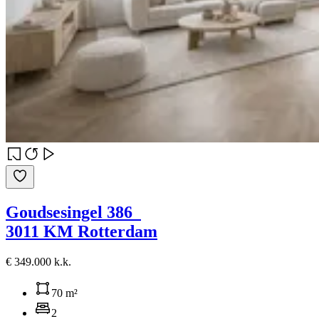
Goudsesingel 386
3011 KM Rotterdam
€ 349.000 k.k.
70 m²
2