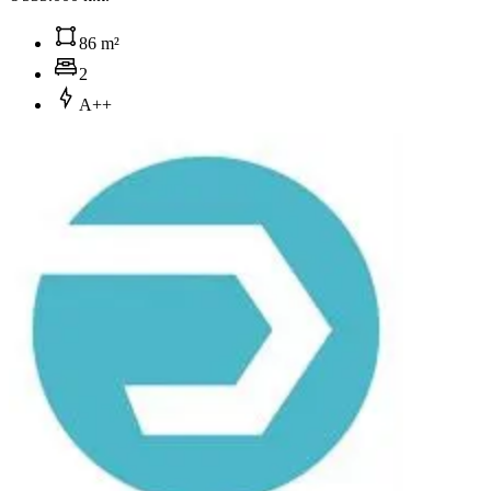
86 m²
2
A++