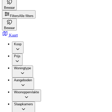
Bewaar
Filters
Alle filters
Bewaar
Kaart
Koop
Prijs
Woningtype
Aangeboden
Woonoppervlakte
Slaapkamers