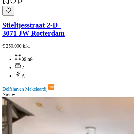
Stieltjesstraat 2-D
3071 JW Rotterdam
€ 250.000 k.k.
39 m²
2
A
Delfshaven Makelaardij
Nieuw