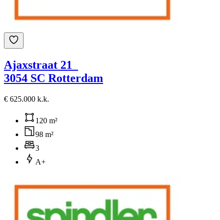
Ajaxstraat 21
3054 SC Rotterdam
€ 625.000 k.k.
120 m²
98 m²
3
A+