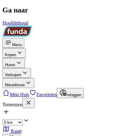
Ga naar
Hoofdinhoud
Menu
Kopen
Huren
Verkopen
Nieuwbouw
Mijn Huis
Favorieten
Inloggen
Terneuzen
Kaart