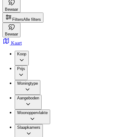
Bewaar
Filters
Alle filters
Bewaar
Kaart
Koop
Prijs
Woningtype
Aangeboden
Woonoppervlakte
Slaapkamers