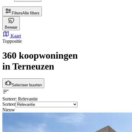
Filters
Alle filters
Bewaar
Kaart
Toppositie
360 koopwoningen
in Terneuzen
Selecteer buurten
Sorteer
: Relevantie
Sorteer
Nieuw