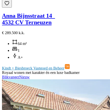
Anna Bijnsstraat 14
4532 CV Terneuzen
€ 289.500 k.k.
64 m²
1
A+
Kindt + Biesbroeck Vastgoed en Beheer
Royaal wonen met karakter én een luxe badkamer
Blikvanger
Nieuw