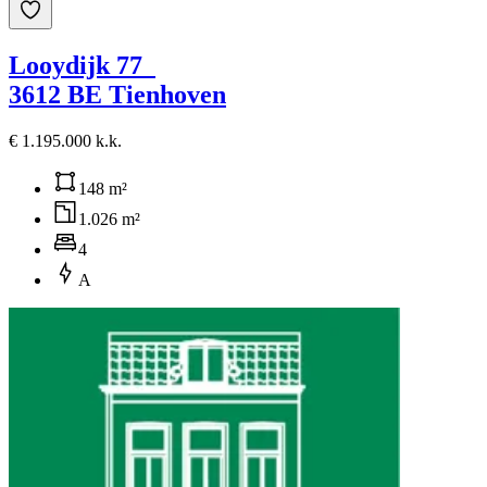
Looydijk 77
3612 BE Tienhoven
€ 1.195.000 k.k.
148 m²
1.026 m²
4
A