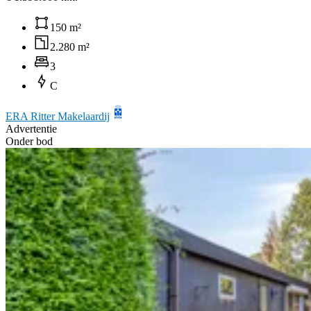
150 m²
2.280 m²
3
C
ERA Ritter Makelaardij
Advertentie
Onder bod