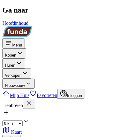
Ga naar
Hoofdinhoud
Menu
Kopen
Huren
Verkopen
Nieuwbouw
Mijn Huis
Favorieten
Inloggen
Tienhoven
Kaart