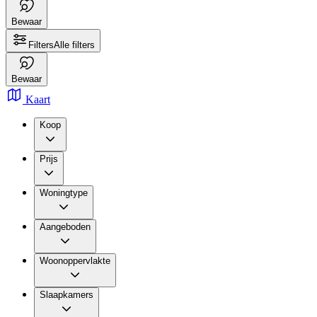
Bewaar
Filters
Alle filters
Bewaar
Kaart
Koop
Prijs
Woningtype
Aangeboden
Woonoppervlakte
Slaapkamers