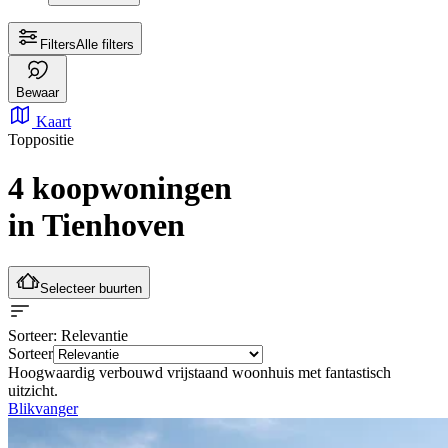
Filters
Alle filters
Bewaar
Kaart
Toppositie
4 koopwoningen
in Tienhoven
Selecteer buurten
Sorteer
: Relevantie
Sorteer
Hoogwaardig verbouwd vrijstaand woonhuis met fantastisch
uitzicht.
Blikvanger