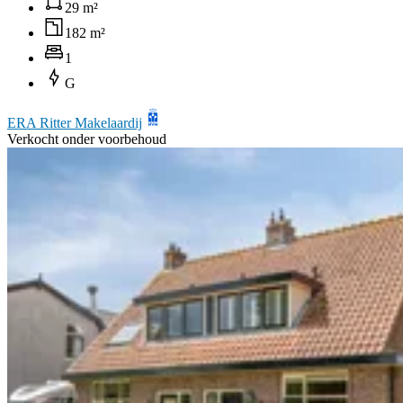
29 m²
182 m²
1
G
ERA Ritter Makelaardij
Verkocht onder voorbehoud