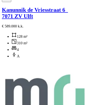
Kanunnik de Vriesstraat 6
7071 ZV Ulft
€ 589.000 k.k.
128 m²
310 m²
4
A