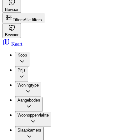
Bewaar
Filters
Alle filters
Bewaar
Kaart
Koop
Prijs
Woningtype
Aangeboden
Woonoppervlakte
Slaapkamers