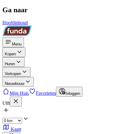
Ga naar
Hoofdinhoud
Menu
Kopen
Huren
Verkopen
Nieuwbouw
Mijn Huis
Favorieten
Inloggen
Ulft
Kaart