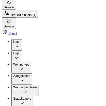
Bewaar
Filters
Alle filters
(1)
Bewaar
Kaart
Koop
Prijs
Woningtype
Aangeboden
Woonoppervlakte
Slaapkamers