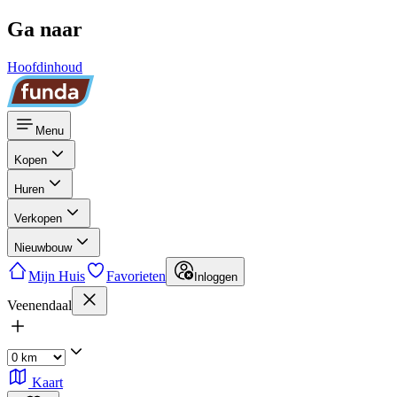
Ga naar
Hoofdinhoud
Menu
Kopen
Huren
Verkopen
Nieuwbouw
Mijn Huis
Favorieten
Inloggen
Veenendaal
Kaart