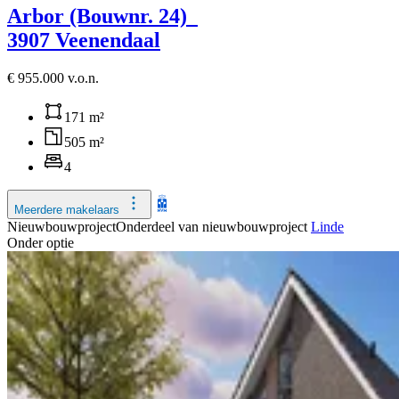
Arbor (Bouwnr. 24)
3907 Veenendaal
€ 955.000 v.o.n.
171 m²
505 m²
4
Meerdere makelaars
Nieuwbouwproject
Onderdeel van nieuwbouwproject
Linde
Onder optie