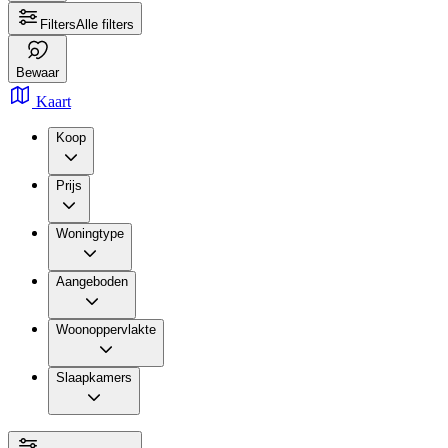
Filters
Alle filters
Bewaar
Kaart
Koop
Prijs
Woningtype
Aangeboden
Woonoppervlakte
Slaapkamers