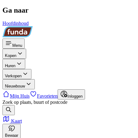
Ga naar
Hoofdinhoud
Menu
Kopen
Huren
Verkopen
Nieuwbouw
Mijn Huis
Favorieten
Inloggen
Zoek op plaats, buurt of postcode
Kaart
Bewaar