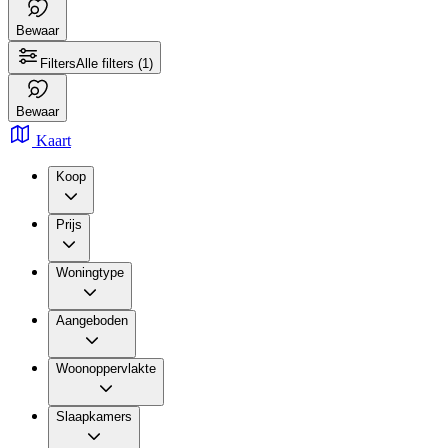
Bewaar
Filters
Alle filters
(1)
Bewaar
Kaart
Koop
Prijs
Woningtype
Aangeboden
Woonoppervlakte
Slaapkamers