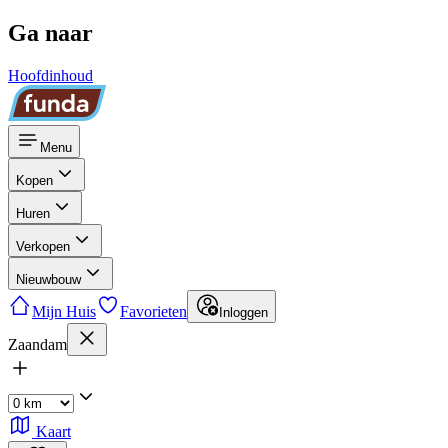
Ga naar
Hoofdinhoud
Menu
Kopen
Huren
Verkopen
Nieuwbouw
Mijn Huis
Favorieten
Inloggen
Zaandam
Kaart