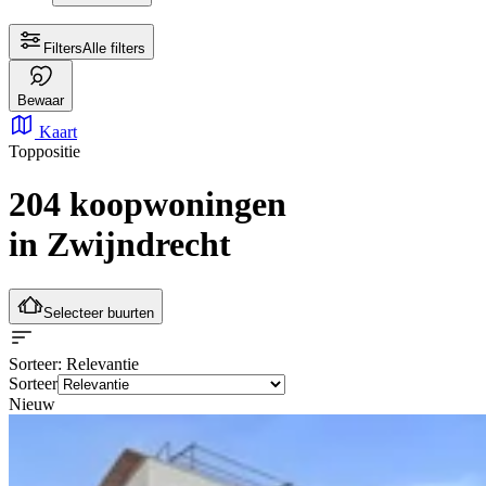
Filters
Alle filters
Bewaar
Kaart
Toppositie
204 koopwoningen
in Zwijndrecht
Selecteer buurten
Sorteer
: Relevantie
Sorteer
Nieuw