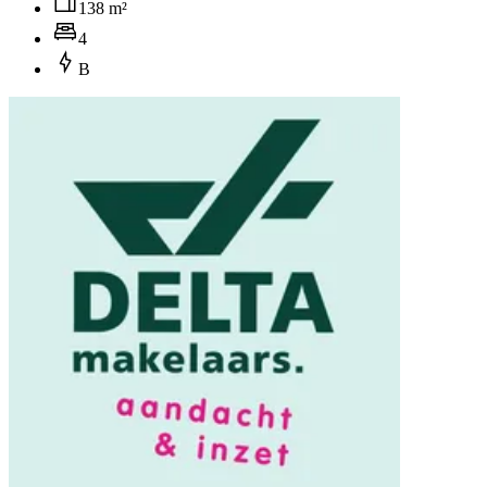
138 m²
4
B