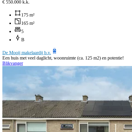
€ 550.000 k.k.
175 m²
165 m²
5
B
De Mooij makelaardij b.v.
Een huis met veel daglicht, woonruimte (ca. 125 m2) en potentie!
Blikvanger