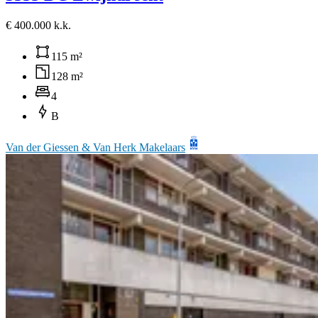
€ 400.000 k.k.
115 m²
128 m²
4
B
Van der Giessen & Van Herk Makelaars