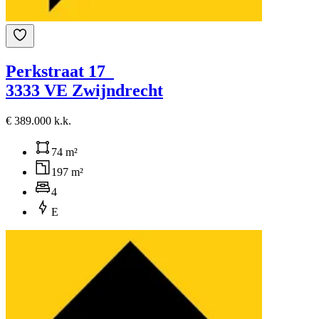
Perkstraat 17
3333 VE Zwijndrecht
€ 389.000 k.k.
74 m²
197 m²
4
E