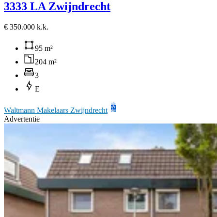
3333 LA Zwijndrecht
€ 350.000 k.k.
95 m²
204 m²
3
E
Waltmann Makelaars Zwijndrecht
Advertentie