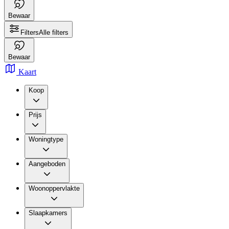
Bewaar
Filters
Alle filters
Bewaar
Kaart
Koop
Prijs
Woningtype
Aangeboden
Woonoppervlakte
Slaapkamers