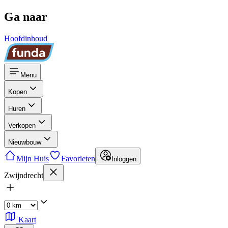
Ga naar
Hoofdinhoud
Menu
Kopen
Huren
Verkopen
Nieuwbouw
Mijn Huis
Favorieten
Inloggen
Zwijndrecht
Kaart