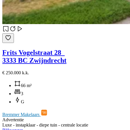
Frits Vogelstraat 28
3333 BC Zwijndrecht
€ 250.000 k.k.
66 m²
3
G
Bremmer Makelaars
Advertentie
Luxe - instapklaar - diepe tuin - centrale locatie