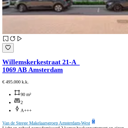
Willemskerkestraat 21-A
1069 AB Amsterdam
€ 495.000 k.k.
90 m²
2
A+++
Van de Steege Makelaarsgroep Amsterdam-West