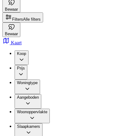
Bewaar
Filters
Alle filters
Bewaar
Kaart
Koop
Prijs
Woningtype
Aangeboden
Woonoppervlakte
Slaapkamers