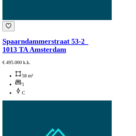
Spaarndammerstraat 53-2
1013 TA Amsterdam
€ 495.000 k.k.
58 m²
1
C