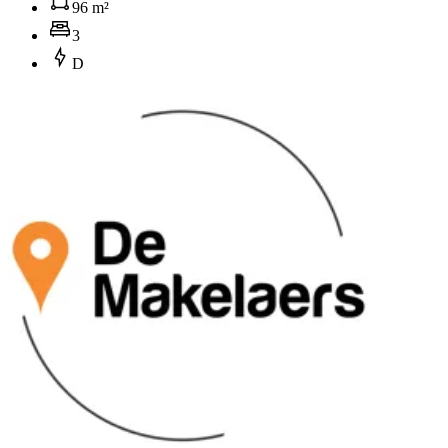
96 m²
3
D