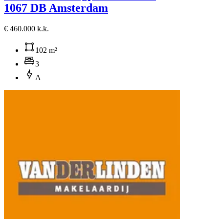
1067 DB Amsterdam
€ 460.000 k.k.
102 m²
3
A