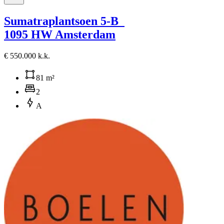
Sumatraplantsoen 5-B
1095 HW Amsterdam
€ 550.000 k.k.
81 m²
2
A