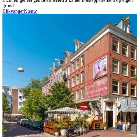
Licht en geheel gemoderniseerd 2 kamer hoekappartement op eigen
grond
Blikvanger
Nieuw