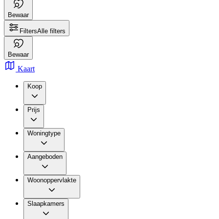
Bewaar
Filters
Alle filters
Bewaar
Kaart
Koop
Prijs
Woningtype
Aangeboden
Woonoppervlakte
Slaapkamers