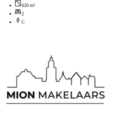
620 m²
2
C