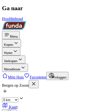
Ga naar
Hoofdinhoud
Menu
Kopen
Huren
Verkopen
Nieuwbouw
Mijn Huis
Favorieten
Inloggen
Bergen op Zoom
Kaart