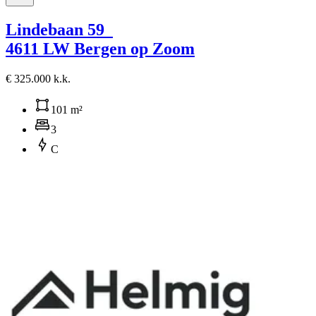
Lindebaan 59
4611 LW Bergen op Zoom
€ 325.000 k.k.
101 m²
3
C