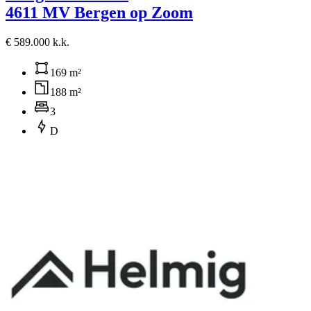
4611 MV Bergen op Zoom
€ 589.000 k.k.
169 m²
188 m²
3
D