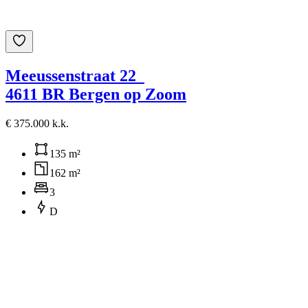
Meeussenstraat 22
4611 BR Bergen op Zoom
€ 375.000 k.k.
135 m²
162 m²
3
D