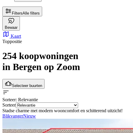
Filters
Alle filters
Bewaar
Kaart
Toppositie
254 koopwoningen
in Bergen op Zoom
Selecteer buurten
Sorteer
: Relevantie
Sorteer
Stadse charme met modern wooncomfort en schitterend uitzicht!
Blikvanger
Nieuw