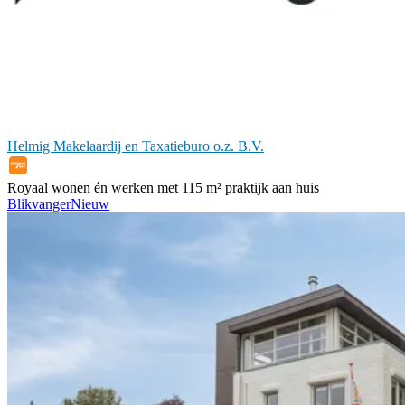
Helmig Makelaardij en Taxatieburo o.z. B.V.
Royaal wonen én werken met 115 m² praktijk aan huis
Blikvanger
Nieuw