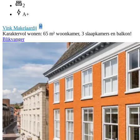
2
A+
Vink Makelaardij
Karaktervol wonen: 65 m² woonkamer, 3 slaapkamers en balkon!
Blikvanger