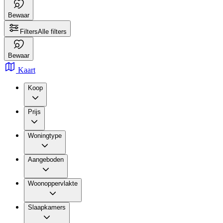
Bewaar
Filters
Alle filters
Bewaar
Kaart
Koop
Prijs
Woningtype
Aangeboden
Woonoppervlakte
Slaapkamers