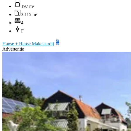
197 m²
3.115 m²
4
F
Hanse + Hanse Makelaardij
Advertentie