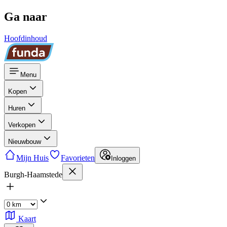
Ga naar
Hoofdinhoud
Menu
Kopen
Huren
Verkopen
Nieuwbouw
Mijn Huis
Favorieten
Inloggen
Burgh-Haamstede
Kaart