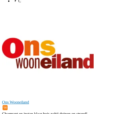
C
Ons Wooneiland
Charmant en instap klaar huis nabij duinen en strand!