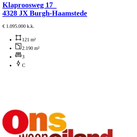
Klaproosweg 17
4328 JX Burgh-Haamstede
€ 1.095.000 k.k.
121 m²
2.190 m²
3
C