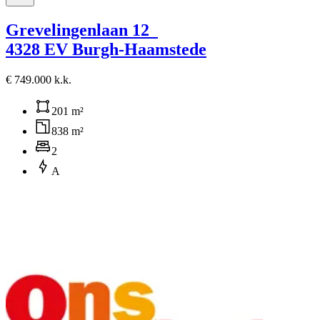
Grevelingenlaan 12
4328 EV Burgh-Haamstede
€ 749.000 k.k.
201 m²
838 m²
2
A