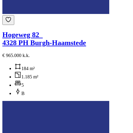
Hogeweg 82
4328 PH Burgh-Haamstede
€ 965.000 k.k.
184 m²
1.185 m²
5
B