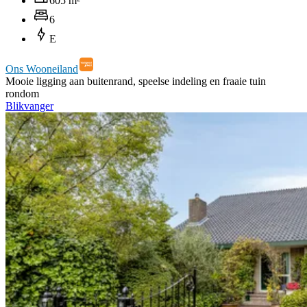
605 m²
6
E
Ons Wooneiland
Mooie ligging aan buitenrand, speelse indeling en fraaie tuin
rondom
Blikvanger