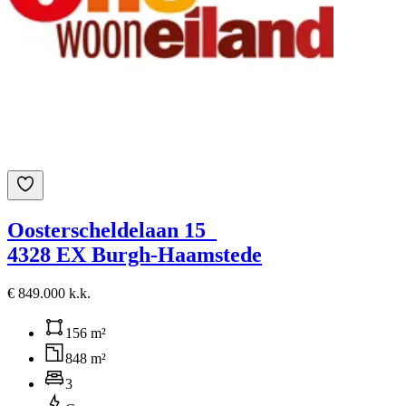
Oosterscheldelaan 15
4328 EX Burgh-Haamstede
€ 849.000 k.k.
156 m²
848 m²
3