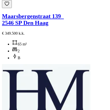
Maarsbergenstraat 139
2546 SP Den Haag
€ 349.500 k.k.
65 m²
2
B