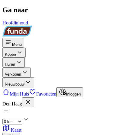
Ga naar
Hoofdinhoud
Menu
Kopen
Huren
Verkopen
Nieuwbouw
Mijn Huis
Favorieten
Inloggen
Den Haag
Kaart