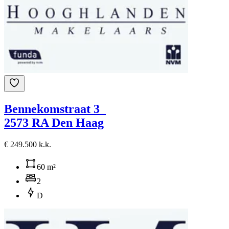
Bennekomstraat 3
2573 RA Den Haag
€ 249.500 k.k.
60 m²
2
D