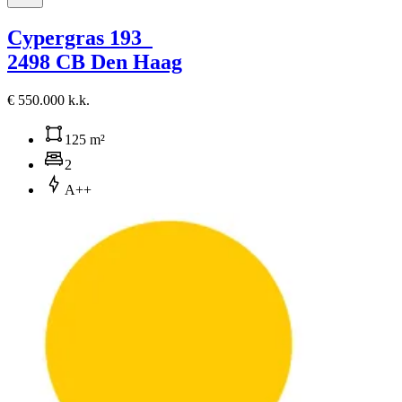
Cypergras 193
2498 CB Den Haag
€ 550.000 k.k.
125 m²
2
A++