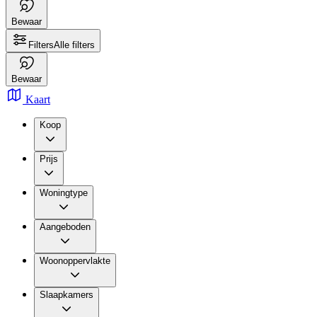
Bewaar
Filters
Alle filters
Bewaar
Kaart
Koop
Prijs
Woningtype
Aangeboden
Woonoppervlakte
Slaapkamers