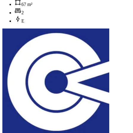
67 m²
2
E