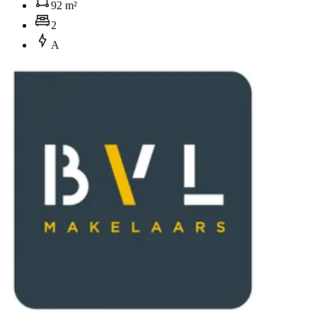
92 m²
2
A