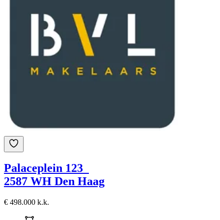
Palaceplein 123
2587 WH Den Haag
€ 498.000 k.k.