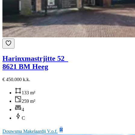
Harinxmastrjitte 52
8621 BM Heeg
€ 450.000 k.k.
133 m²
259 m²
4
C
Douwsma Makelaardij V.o.f.