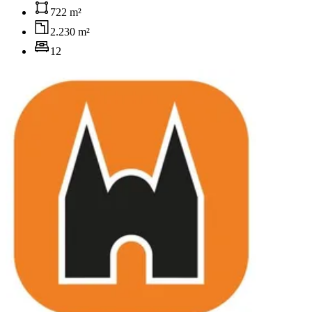
722 m²
2.230 m²
12