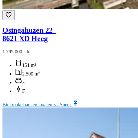
Osingahuzen 22
8621 XD Heeg
€ 795.000 k.k.
151 m²
2.500 m²
3
F
Bint makelaars en taxateurs - Sneek