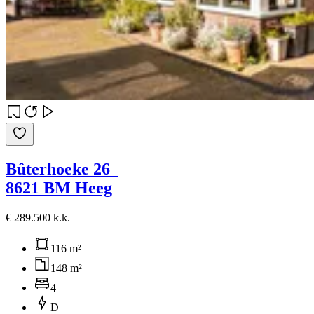
Bûterhoeke 26
8621 BM Heeg
€ 289.500 k.k.
116 m²
148 m²
4
D