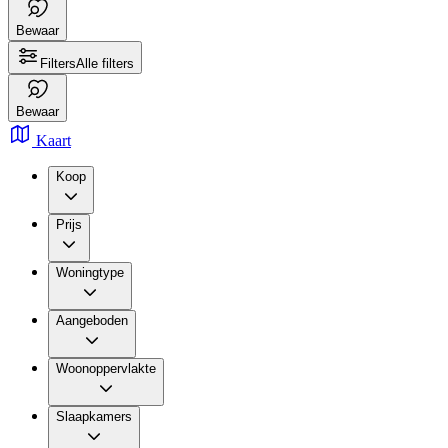
Bewaar
Filters
Alle filters
Bewaar
Kaart
Koop
Prijs
Woningtype
Aangeboden
Woonoppervlakte
Slaapkamers