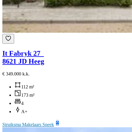
It Fabryk 27
8621 JD Heeg
€ 349.000 k.k.
112 m²
173 m²
4
A+
Struiksma Makelaars Sneek