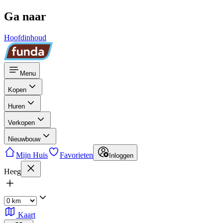
Ga naar
Hoofdinhoud
Menu
Kopen
Huren
Verkopen
Nieuwbouw
Mijn Huis
Favorieten
Inloggen
Heeg
Kaart