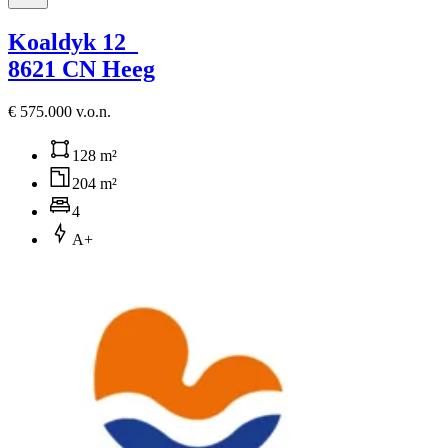
Koaldyk 12
8621 CN Heeg
€ 575.000 v.o.n.
128 m²
204 m²
4
A+