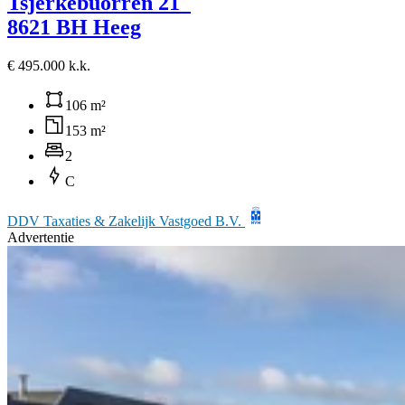
Tsjerkebuorren 21
8621 BH Heeg
€ 495.000 k.k.
106 m²
153 m²
2
C
DDV Taxaties & Zakelijk Vastgoed B.V.
Advertentie