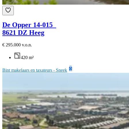
De Opper 14-015
8621 DZ Heeg
€ 295.000 v.o.n.
420 m²
Bint makelaars en taxateurs - Sneek