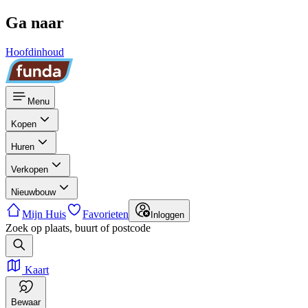
Ga naar
Hoofdinhoud
Menu
Kopen
Huren
Verkopen
Nieuwbouw
Mijn Huis
Favorieten
Inloggen
Zoek op plaats, buurt of postcode
Kaart
Bewaar