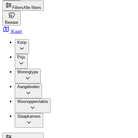
Filters
Alle filters
Bewaar
Kaart
Koop
Prijs
Woningtype
Aangeboden
Woonoppervlakte
Slaapkamers