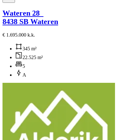
Wateren 28
8438 SB Wateren
€ 1.695.000 k.k.
345 m²
22.525 m²
5
A