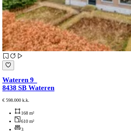
Wateren 9
8438 SB Wateren
€ 598.000 k.k.
168 m²
610 m²
3