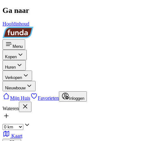
Ga naar
Hoofdinhoud
Menu
Kopen
Huren
Verkopen
Nieuwbouw
Mijn Huis
Favorieten
Inloggen
Wateren
Kaart