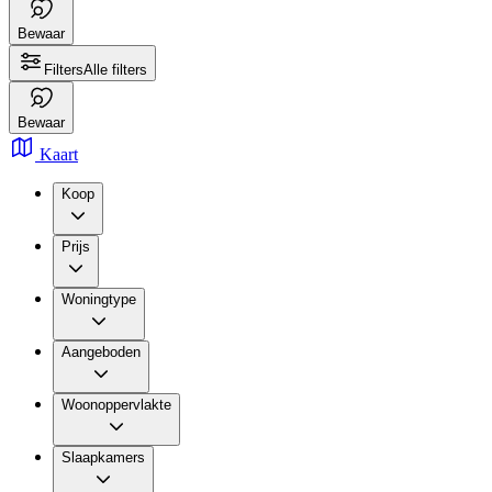
Bewaar
Filters
Alle filters
Bewaar
Kaart
Koop
Prijs
Woningtype
Aangeboden
Woonoppervlakte
Slaapkamers