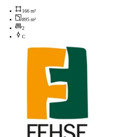
166 m²
895 m²
2
C