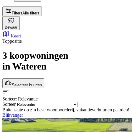
Filters
Alle filters
Bewaar
Kaart
Toppositie
3 koopwoningen
in Wateren
Selecteer buurten
Sorteer
: Relevantie
Sorteer
Buitenstate op z’n best: woonboerderij, vakantieverhuur en paarden!
Blikvanger