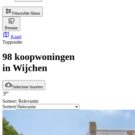
Filters
Alle filters
Bewaar
Kaart
Toppositie
98 koopwoningen
in Wijchen
Selecteer buurten
Sorteer
: Relevantie
Sorteer