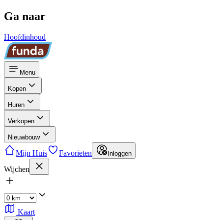
Ga naar
Hoofdinhoud
Menu
Kopen
Huren
Verkopen
Nieuwbouw
Mijn Huis
Favorieten
Inloggen
Wijchen
Kaart