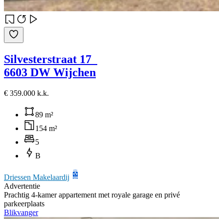
Silvesterstraat 17
6603 DW Wijchen
€ 359.000 k.k.
89 m²
154 m²
5
B
Driessen Makelaardij
Advertentie
Prachtig 4-kamer appartement met royale garage en privé
parkeerplaats
Blikvanger