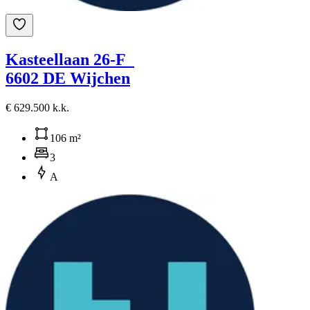
Kasteellaan 26-F
6602 DE Wijchen
€ 629.500 k.k.
106 m²
3
A