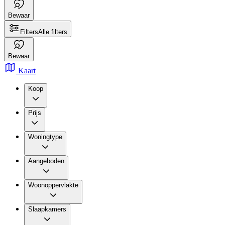
Bewaar
Filters
Alle filters
Bewaar
Kaart
Koop
Prijs
Woningtype
Aangeboden
Woonoppervlakte
Slaapkamers