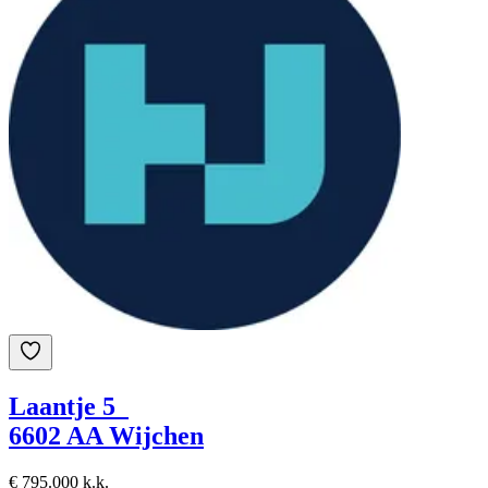
Laantje 5
6602 AA Wijchen
€ 795.000 k.k.