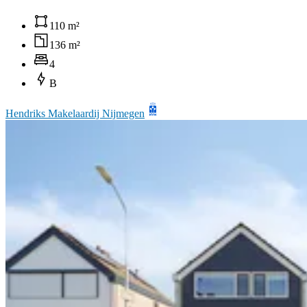
110 m²
136 m²
4
B
Hendriks Makelaardij Nijmegen