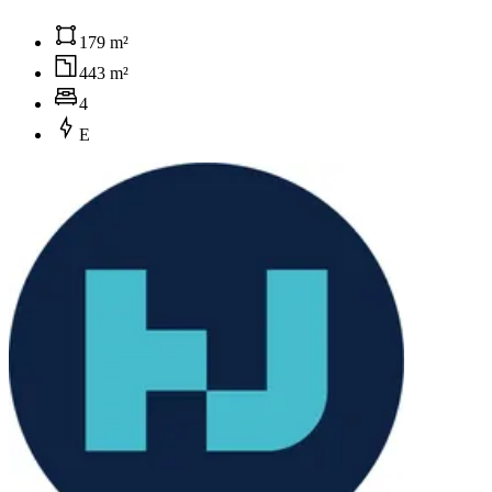
179 m²
443 m²
4
E