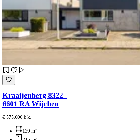
Kraaijenberg 8322
6601 RA Wijchen
€ 575.000 k.k.
139 m²
215 m²