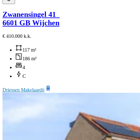
Zwanensingel 41
6601 GB Wijchen
€ 410.000 k.k.
117 m²
186 m²
4
C
Driessen Makelaardij