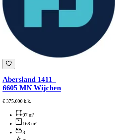
Abersland 1411
6605 MN Wijchen
€ 375.000 k.k.
97 m²
168 m²
3