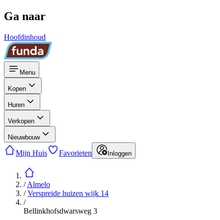
Ga naar
Hoofdinhoud
Menu
Kopen
Huren
Verkopen
Nieuwbouw
Mijn Huis
Favorieten
Inloggen
/
Almelo
/
Verspreide huizen wijk 14
/
Bellinkhofsdwarsweg 3