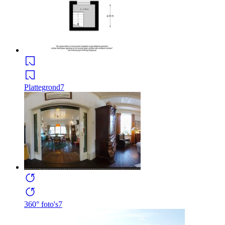
Plattegrond
7
360° foto's
7