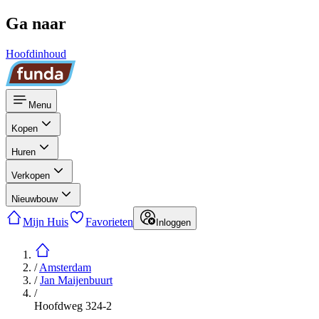
Ga naar
Hoofdinhoud
Menu
Kopen
Huren
Verkopen
Nieuwbouw
Mijn Huis
Favorieten
Inloggen
/
Amsterdam
/
Jan Maijenbuurt
/
Hoofdweg 324-2