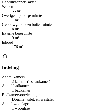
Gebruiksoppervlakten
Wonen
55 m²
Overige inpandige ruimte
1 m²
Gebouwgebonden buitenruimte
6 m²
Externe bergruimte
9 m²
Inhoud
176 m³
Indeling
Aantal kamers
2 kamers (1 slaapkamer)
Aantal badkamers
1 badkamer
Badkamervoorzieningen
Douche, toilet, en wastafel
Aantal woonlagen
1 woonlaag