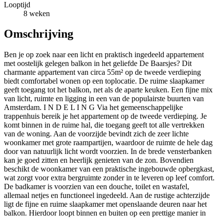
Looptijd
8 weken
Omschrijving
Ben je op zoek naar een licht en praktisch ingedeeld appartement
met oostelijk gelegen balkon in het geliefde De Baarsjes? Dit
charmante appartement van circa 55m² op de tweede verdieping
biedt comfortabel wonen op een toplocatie. De ruime slaapkamer
geeft toegang tot het balkon, net als de aparte keuken. Een fijne mix
van licht, ruimte en ligging in een van de populairste buurten van
Amsterdam. I N D E L I N G Via het gemeenschappelijke
trappenhuis bereik je het appartement op de tweede verdieping. Je
komt binnen in de ruime hal, die toegang geeft tot alle vertrekken
van de woning. Aan de voorzijde bevindt zich de zeer lichte
woonkamer met grote raampartijen, waardoor de ruimte de hele dag
door van natuurlijk licht wordt voorzien. In de brede vensterbanken
kan je goed zitten en heerlijk genieten van de zon. Bovendien
beschikt de woonkamer van een praktische ingebouwde opbergkast,
wat zorgt voor extra bergruimte zonder in te leveren op leef comfort.
De badkamer is voorzien van een douche, toilet en wastafel,
allemaal netjes en functioneel ingedeeld. Aan de rustige achterzijde
ligt de fijne en ruime slaapkamer met openslaande deuren naar het
balkon. Hierdoor loopt binnen en buiten op een prettige manier in