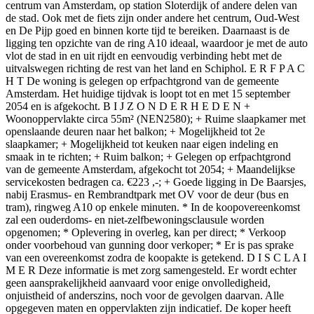
centrum van Amsterdam, op station Sloterdijk of andere delen van
de stad. Ook met de fiets zijn onder andere het centrum, Oud-West
en De Pijp goed en binnen korte tijd te bereiken. Daarnaast is de
ligging ten opzichte van de ring A10 ideaal, waardoor je met de auto
vlot de stad in en uit rijdt en eenvoudig verbinding hebt met de
uitvalswegen richting de rest van het land en Schiphol. E R F P A C
H T De woning is gelegen op erfpachtgrond van de gemeente
Amsterdam. Het huidige tijdvak is loopt tot en met 15 september
2054 en is afgekocht. B I J Z O N D E R H E D E N +
Woonoppervlakte circa 55m² (NEN2580); + Ruime slaapkamer met
openslaande deuren naar het balkon; + Mogelijkheid tot 2e
slaapkamer; + Mogelijkheid tot keuken naar eigen indeling en
smaak in te richten; + Ruim balkon; + Gelegen op erfpachtgrond
van de gemeente Amsterdam, afgekocht tot 2054; + Maandelijkse
servicekosten bedragen ca. €223 ,-; + Goede ligging in De Baarsjes,
nabij Erasmus- en Rembrandtpark met OV voor de deur (bus en
tram), ringweg A10 op enkele minuten. * In de koopovereenkomst
zal een ouderdoms- en niet-zelfbewoningsclausule worden
opgenomen; * Oplevering in overleg, kan per direct; * Verkoop
onder voorbehoud van gunning door verkoper; * Er is pas sprake
van een overeenkomst zodra de koopakte is getekend. D I S C L A I
M E R Deze informatie is met zorg samengesteld. Er wordt echter
geen aansprakelijkheid aanvaard voor enige onvolledigheid,
onjuistheid of anderszins, noch voor de gevolgen daarvan. Alle
opgegeven maten en oppervlakten zijn indicatief. De koper heeft