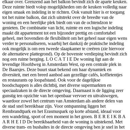
elkaar over. Grenzend aan het balkon bevindt zich de aparte keuken.
Deze ruimte biedt volop mogelijkheden om de keuken volledig naar
eigen smaak en indeling in te richten. Ook vanuit hier is er toegang
tot het ruime balkon, dat zich uitstrekt over de breedte van de
woning en een heerlijke plek biedt om van de ochtendzon te
genieten. De combinatie van licht, ruimte en een logische indeling
maakt dit appartement tot een bijzonder prettig en comfortabel
geheel, met bovendien de flexibiliteit om het geheel naar eigen wens
verder te personaliseren, waarbij het dankzij de praktische indeling
ook mogelijk is om een tweede slaapkamer te creëren (zie hiervoor
de alternatieve plattegrond). Op de bovenste verdieping bevindt zich
nog een ruime berging. L O C A T I E De woning ligt aan de
levendige Hoofdweg in Amsterdam West, op een centrale plek in
De Baarsjes. Deze buurt staat bekend om haar dynamiek en
diversiteit, met een breed aanbod aan gezellige cafés, koffietentjes
en restaurants op loopafstand. Ook voor de dagelijkse
boodschappen is alles dichtbij, met diverse supermarkten en
speciaalzaken in de directe omgeving. Daarnaast is de ligging zeer
gunstig ten opzichte van het openbaar vervoer en uitvalswegen,
waardoor zowel het centrum van Amsterdam als andere delen van
de stad snel bereikbaar zijn. Voor ontspanning liggen het
Rembrandtpark en het Erasmuspark op korte afstand, ideaal voor
een wandeling, sport of een moment in het groen. B E R E I K B A
A R H E I D De bereikbaarheid van de woning is uitstekend. Met
diverse tram- en bushaltes in de directe omgeving ben je snel in het