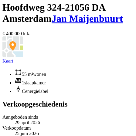
Hoofdweg 324-2
1056 DA
Amsterdam
Jan Maijenbuurt
€ 400.000 k.k.
Kaart
55 m²
wonen
1
slaapkamer
C
energielabel
Verkoopgeschiedenis
Aangeboden sinds
29 april 2026
Verkoopdatum
25 juni 2026