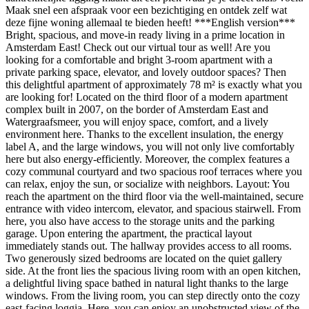
Maak snel een afspraak voor een bezichtiging en ontdek zelf wat
deze fijne woning allemaal te bieden heeft! ***English version***
Bright, spacious, and move-in ready living in a prime location in
Amsterdam East! Check out our virtual tour as well! Are you
looking for a comfortable and bright 3-room apartment with a
private parking space, elevator, and lovely outdoor spaces? Then
this delightful apartment of approximately 78 m² is exactly what you
are looking for! Located on the third floor of a modern apartment
complex built in 2007, on the border of Amsterdam East and
Watergraafsmeer, you will enjoy space, comfort, and a lively
environment here. Thanks to the excellent insulation, the energy
label A, and the large windows, you will not only live comfortably
here but also energy-efficiently. Moreover, the complex features a
cozy communal courtyard and two spacious roof terraces where you
can relax, enjoy the sun, or socialize with neighbors. Layout: You
reach the apartment on the third floor via the well-maintained, secure
entrance with video intercom, elevator, and spacious stairwell. From
here, you also have access to the storage units and the parking
garage. Upon entering the apartment, the practical layout
immediately stands out. The hallway provides access to all rooms.
Two generously sized bedrooms are located on the quiet gallery
side. At the front lies the spacious living room with an open kitchen,
a delightful living space bathed in natural light thanks to the large
windows. From the living room, you can step directly onto the cozy
east-facing loggia. Here, you can enjoy an unobstructed view of the