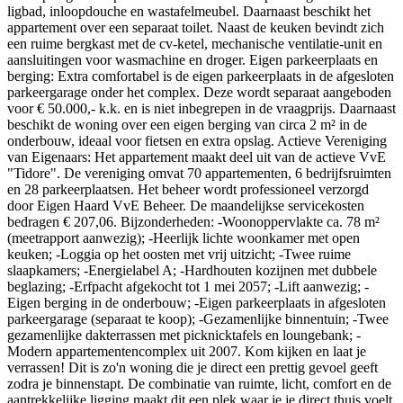
ligbad, inloopdouche en wastafelmeubel. Daarnaast beschikt het
appartement over een separaat toilet. Naast de keuken bevindt zich
een ruime bergkast met de cv-ketel, mechanische ventilatie-unit en
aansluitingen voor wasmachine en droger. Eigen parkeerplaats en
berging: Extra comfortabel is de eigen parkeerplaats in de afgesloten
parkeergarage onder het complex. Deze wordt separaat aangeboden
voor € 50.000,- k.k. en is niet inbegrepen in de vraagprijs. Daarnaast
beschikt de woning over een eigen berging van circa 2 m² in de
onderbouw, ideaal voor fietsen en extra opslag. Actieve Vereniging
van Eigenaars: Het appartement maakt deel uit van de actieve VvE
"Tidore". De vereniging omvat 70 appartementen, 6 bedrijfsruimten
en 28 parkeerplaatsen. Het beheer wordt professioneel verzorgd
door Eigen Haard VvE Beheer. De maandelijkse servicekosten
bedragen € 207,06. Bijzonderheden: -Woonoppervlakte ca. 78 m²
(meetrapport aanwezig); -Heerlijk lichte woonkamer met open
keuken; -Loggia op het oosten met vrij uitzicht; -Twee ruime
slaapkamers; -Energielabel A; -Hardhouten kozijnen met dubbele
beglazing; -Erfpacht afgekocht tot 1 mei 2057; -Lift aanwezig; -
Eigen berging in de onderbouw; -Eigen parkeerplaats in afgesloten
parkeergarage (separaat te koop); -Gezamenlijke binnentuin; -Twee
gezamenlijke dakterrassen met picknicktafels en loungebank; -
Modern appartementencomplex uit 2007. Kom kijken en laat je
verrassen! Dit is zo'n woning die je direct een prettig gevoel geeft
zodra je binnenstapt. De combinatie van ruimte, licht, comfort en de
aantrekkelijke ligging maakt dit een plek waar je je direct thuis voelt.