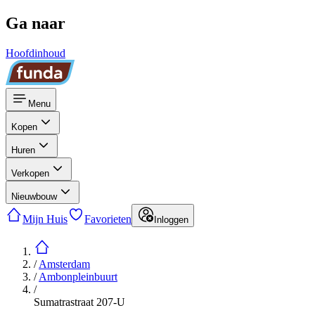
Ga naar
Hoofdinhoud
Menu
Kopen
Huren
Verkopen
Nieuwbouw
Mijn Huis
Favorieten
Inloggen
/
Amsterdam
/
Ambonpleinbuurt
/
Sumatrastraat 207-U