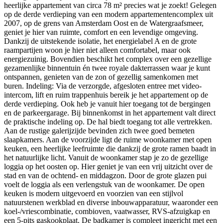
heerlijke appartement van circa 78 m² precies wat je zoekt! Gelegen
op de derde verdieping van een modern appartementencomplex uit
2007, op de grens van Amsterdam Oost en de Watergraafsmeer,
geniet je hier van ruimte, comfort en een levendige omgeving.
Dankzij de uitstekende isolatie, het energielabel A en de grote
raampartijen woon je hier niet alleen comfortabel, maar ook
energiezuinig. Bovendien beschikt het complex over een gezellige
gezamenlijke binnentuin én twee royale dakterrassen waar je kunt
ontspannen, genieten van de zon of gezellig samenkomen met
buren. Indeling: Via de verzorgde, afgesloten entree met video-
intercom, lift en ruim trappenhuis bereik je het appartement op de
derde verdieping. Ook heb je vanuit hier toegang tot de bergingen
en de parkeergarage. Bij binnenkomst in het appartement valt direct
de praktische indeling op. De hal biedt toegang tot alle vertrekken.
Aan de rustige galerijzijde bevinden zich twee goed bemeten
slaapkamers. Aan de voorzijde ligt de ruime woonkamer met open
keuken, een heerlijke leefruimte die dankzij de grote ramen baadt in
het natuurlijke licht. Vanuit de woonkamer stap je zo de gezellige
loggia op het oosten op. Hier geniet je van een vrij uitzicht over de
stad en van de ochtend- en middagzon. Door de grote glazen pui
voelt de loggia als een verlengstuk van de woonkamer. De open
keuken is modern uitgevoerd en voorzien van een stijlvol
natuurstenen werkblad en diverse inbouwapparatuur, waaronder een
koel-/vriescombinatie, combioven, vaatwasser, RVS-afzuigkap en
een 5-pits gaskookplaat. De badkamer is compleet ingericht met een