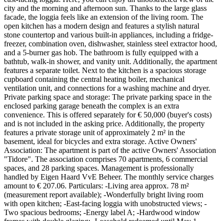
city and the morning and afternoon sun. Thanks to the large glass
facade, the loggia feels like an extension of the living room. The
open kitchen has a modern design and features a stylish natural
stone countertop and various built-in appliances, including a fridge-
freezer, combination oven, dishwasher, stainless steel extractor hood,
and a 5-burner gas hob. The bathroom is fully equipped with a
bathtub, walk-in shower, and vanity unit. Additionally, the apartment
features a separate toilet. Next to the kitchen is a spacious storage
cupboard containing the central heating boiler, mechanical
ventilation unit, and connections for a washing machine and dryer.
Private parking space and storage: The private parking space in the
enclosed parking garage beneath the complex is an extra
convenience. This is offered separately for € 50,000 (buyer's costs)
and is not included in the asking price. Additionally, the property
features a private storage unit of approximately 2 m² in the
basement, ideal for bicycles and extra storage. Active Owners'
Association: The apartment is part of the active Owners' Association
"Tidore". The association comprises 70 apartments, 6 commercial
spaces, and 28 parking spaces. Management is professionally
handled by Eigen Haard VvE Beheer. The monthly service charges
amount to € 207.06. Particulars: -Living area approx. 78 m²
(measurement report available); -Wonderfully bright living room
with open kitchen; -East-facing loggia with unobstructed views; -
Two spacious bedrooms; -Energy label A; -Hardwood window