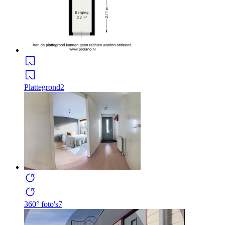
Plattegrond
2
360° foto's
7