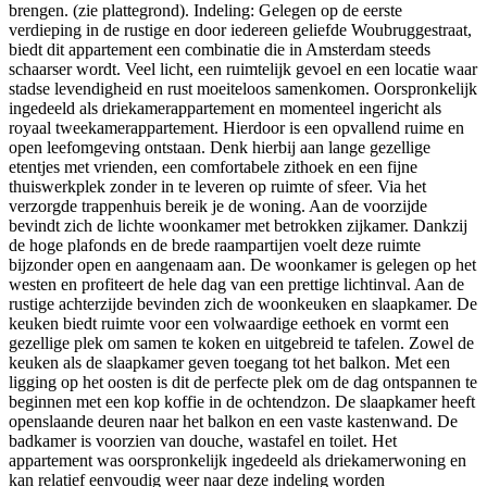
brengen. (zie plattegrond). Indeling: Gelegen op de eerste
verdieping in de rustige en door iedereen geliefde Woubruggestraat,
biedt dit appartement een combinatie die in Amsterdam steeds
schaarser wordt. Veel licht, een ruimtelijk gevoel en een locatie waar
stadse levendigheid en rust moeiteloos samenkomen. Oorspronkelijk
ingedeeld als driekamerappartement en momenteel ingericht als
royaal tweekamerappartement. Hierdoor is een opvallend ruime en
open leefomgeving ontstaan. Denk hierbij aan lange gezellige
etentjes met vrienden, een comfortabele zithoek en een fijne
thuiswerkplek zonder in te leveren op ruimte of sfeer. Via het
verzorgde trappenhuis bereik je de woning. Aan de voorzijde
bevindt zich de lichte woonkamer met betrokken zijkamer. Dankzij
de hoge plafonds en de brede raampartijen voelt deze ruimte
bijzonder open en aangenaam aan. De woonkamer is gelegen op het
westen en profiteert de hele dag van een prettige lichtinval. Aan de
rustige achterzijde bevinden zich de woonkeuken en slaapkamer. De
keuken biedt ruimte voor een volwaardige eethoek en vormt een
gezellige plek om samen te koken en uitgebreid te tafelen. Zowel de
keuken als de slaapkamer geven toegang tot het balkon. Met een
ligging op het oosten is dit de perfecte plek om de dag ontspannen te
beginnen met een kop koffie in de ochtendzon. De slaapkamer heeft
openslaande deuren naar het balkon en een vaste kastenwand. De
badkamer is voorzien van douche, wastafel en toilet. Het
appartement was oorspronkelijk ingedeeld als driekamerwoning en
kan relatief eenvoudig weer naar deze indeling worden