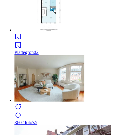
Plattegrond
2
360° foto's
5