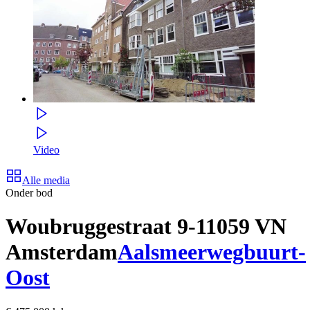
Video
Alle media
Onder bod
Woubruggestraat 9-1
1059 VN
Amsterdam
Aalsmeerwegbuurt-
Oost