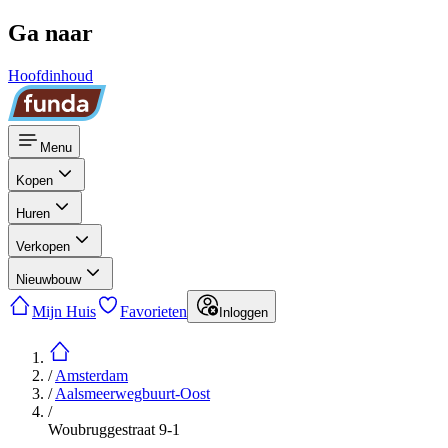
Ga naar
Hoofdinhoud
Menu
Kopen
Huren
Verkopen
Nieuwbouw
Mijn Huis
Favorieten
Inloggen
/
Amsterdam
/
Aalsmeerwegbuurt-Oost
/
Woubruggestraat 9-1