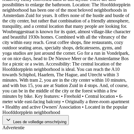
possibilities to enlarge the bathroom. Location: The Hoofddorpplein
neighborhood has been one of the most beloved neighborhoods in
Amsterdam Zuid for years. It offers none of the hustle and bustle of
the city center, but rather that combination of a friendly atmosphere,
tranquility, and a central location that many people are looking for.
Woubruggestraat is known for its quiet, almost village-like character
and beautiful 1930s homes. Combined with all the vibrancy of the
city within easy reach. Great coffee shops, fine restaurants, cozy
outdoor seating areas, specialty shops, delicatessens, gyms, and
yoga studios are just around the corner. Go for a run in Vondelpark,
or on nice days, head to De Nieuwe Meer or the Amsterdamse Bos
for a picnic or a swim. Accessibility: The central location of the
Hoofddorpplein neighborhood is ideal. You can reach the A10
towards Schiphol, Haarlem, The Hague, and Utrecht within 3
minutes. With tram 2, you are in the city center within 10 minutes,
and with bus 15, you are at Station Zuid in 4 stops. And, of course,
you can be in the middle of the city or the forest within a few
minutes by bike. Key features: • Freehold • Central location • 6-
meter wide east-facing balcony • Originally a three-room apartment
• Healthy and active Owners' Association • Located in the popular
Hoofddorpplein neighborhood
Lees de volledige omschrijving
Advertentie