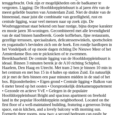
teruggebracht. Ook zijn er mogelijkheden om de badkamer te
vergroten. Ligging: De Hoofddorppleinbuurt is al jaren één van de
meest geliefde buurten van Amsterdam Zuid. Niet de drukte van de
binnenstad, maar juist die combinatie van gezelligheid, rust en
centrale ligging, waar veel mensen naar op zoek zijn. De
Woubruggestraat staat bekend om haar rustige, bijna dorpse karakter
en mooie jaren 30-woningen. Gecombineerd met alle levendigheid
van de stad binnen handbereik. Goede koffiebars, fijne restaurants,
gezellige terrassen, speciaalzaken, delicatessenwinkels, sportscholen
en yogastudio’s bevinden zich om de hoek. Een rondje hardlopen in
het Vondelpark of op mooie dagen richting De Nieuwe Meer of het
Amsterdamse Bos om te picknicken of te zwemmen.
Bereikbaarheid: De centrale ligging van de Hoofddorppleinbuurt is
ideaal. Binnen 3 minuten bereik je de A10 richting Schiphol,
Haarlem, Den Haag en Utrecht. Met tram 2 ben je binnen 10 min in
het centrum en met bus 15 in 4 haltes op station Zuid. En natuurlijk
zit je met de fiets binnen een paar minuten midden in de stad of het
bos. Bijzonderheden: • Eigen grond • Centrale ligging • Balkon van
6 meter breed op het oosten • Oorspronkelijk driekamerappartement
• Gezonde en actieve VvE • Gelegen in de populaire
Hoofddorppleinbuurt Bright and spacious apartment on freehold
land in the popular Hoofddorpplein neighborhood. Located on the
first floor of a well-maintained building, featuring a generous living
space, eat-in kitchen, and a lovely balcony with morning sun.
Formerly three rooms, now two; a second bedroom can easily be