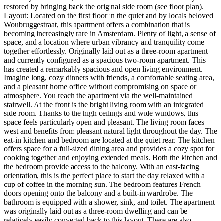
restored by bringing back the original side room (see floor plan).
Layout: Located on the first floor in the quiet and by locals beloved
Woubruggestraat, this apartment offers a combination that is
becoming increasingly rare in Amsterdam. Plenty of light, a sense of
space, and a location where urban vibrancy and tranquility come
together effortlessly. Originally laid out as a three-room apartment
and currently configured as a spacious two-room apartment. This
has created a remarkably spacious and open living environment.
Imagine long, cozy dinners with friends, a comfortable seating area,
and a pleasant home office without compromising on space or
atmosphere. You reach the apartment via the well-maintained
stairwell. At the front is the bright living room with an integrated
side room. Thanks to the high ceilings and wide windows, this
space feels particularly open and pleasant. The living room faces
west and benefits from pleasant natural light throughout the day. The
eat-in kitchen and bedroom are located at the quiet rear. The kitchen
offers space for a full-sized dining area and provides a cozy spot for
cooking together and enjoying extended meals. Both the kitchen and
the bedroom provide access to the balcony. With an east-facing
orientation, this is the perfect place to start the day relaxed with a
cup of coffee in the morning sun. The bedroom features French
doors opening onto the balcony and a built-in wardrobe. The
bathroom is equipped with a shower, sink, and toilet. The apartment
was originally laid out as a three-room dwelling and can be
relatively easily converted back to this layout. There are also