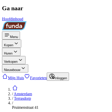
Ga naar
Hoofdinhoud
Menu
Kopen
Huren
Verkopen
Nieuwbouw
Mijn Huis
Favorieten
Inloggen
/
Amsterdam
/
Terrasdorp
/
Pruimenstraat 41