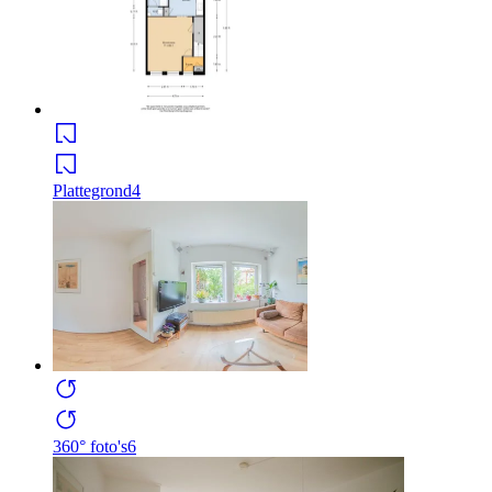
Plattegrond
4
360° foto's
6