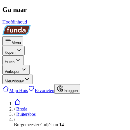
Ga naar
Hoofdinhoud
Menu
Kopen
Huren
Verkopen
Nieuwbouw
Mijn Huis
Favorieten
Inloggen
/
Breda
/
Ruitersbos
/
Burgemeester Guljélaan 14