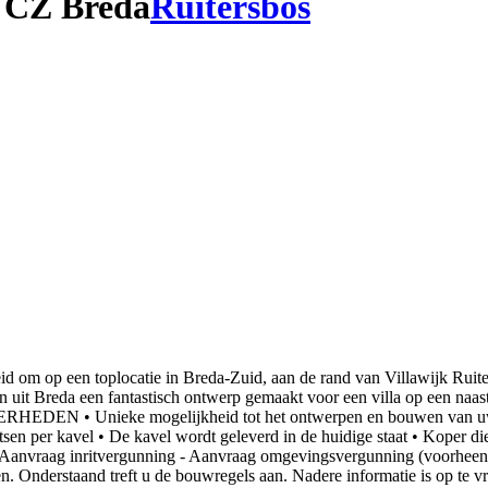
 CZ Breda
Ruitersbos
 toplocatie in Breda-Zuid, aan de rand van Villawijk Ruitersbos,
 uit Breda een fantastisch ontwerp gemaakt voor een villa op een naastg
ERHEDEN • Unieke mogelijkheid tot het ontwerpen en bouwen van uw e
en per kavel • De kavel wordt geleverd in de huidige staat • Koper die
ing - Aanvraag inritvergunning - Aanvraag omgevingsvergunning (vo
heden. Onderstaand treft u de bouwregels aan. Nadere informatie is