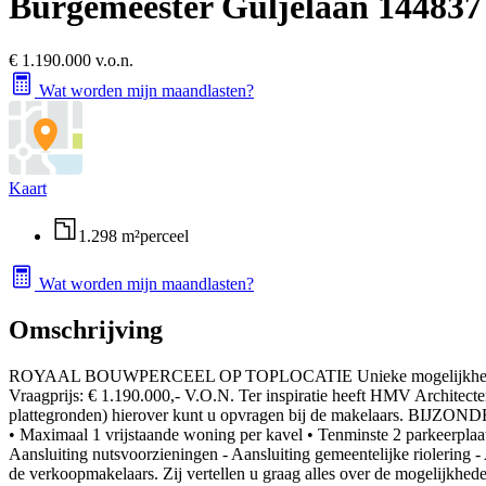
Burgemeester Guljélaan 14
4837
€ 1.190.000 v.o.n.
Wat worden mijn maandlasten?
Kaart
1.298 m²
perceel
Wat worden mijn maandlasten?
Omschrijving
ROYAAL BOUWPERCEEL OP TOPLOCATIE Unieke mogelijkheid om op een
Vraagprijs: € 1.190.000,- V.O.N. Ter inspiratie heeft HMV Architecten
plattegronden) hierover kunt u opvragen bij de makelaars. BIJZOND
• Maximaal 1 vrijstaande woning per kavel • Tenminste 2 parkeerplaats
Aansluiting nutsvoorzieningen - Aansluiting gemeentelijke rioler
de verkoopmakelaars. Zij vertellen u graag alles over de mogelijk