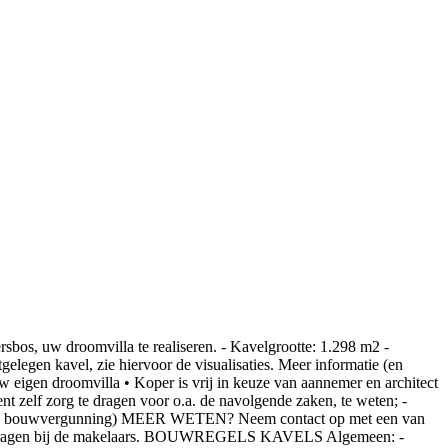
 uw droomvilla te realiseren. - Kavelgrootte: 1.298 m2 -
elegen kavel, zie hiervoor de visualisaties. Meer informatie (en
igen droomvilla • Koper is vrij in keuze van aannemer en architect
nt zelf zorg te dragen voor o.a. de navolgende zaken, te weten; -
orheen bouwvergunning) MEER WETEN? Neem contact op met een van
 op te vragen bij de makelaars. BOUWREGELS KAVELS Algemeen: -